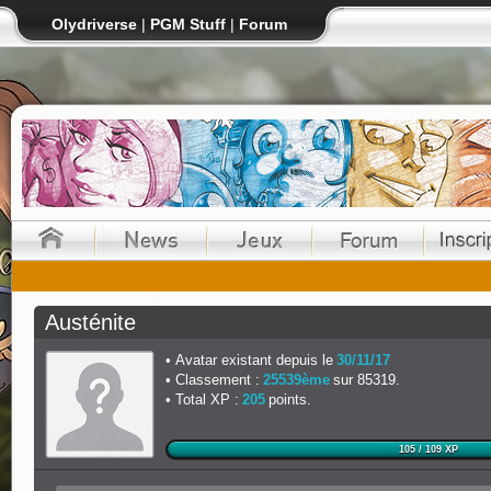
Olydriverse
|
PGM Stuff
|
Forum
Austénite
Avatar existant depuis le
30/11/17
Classement :
25539ème
sur 85319.
Total XP :
205
points.
105 / 109 XP