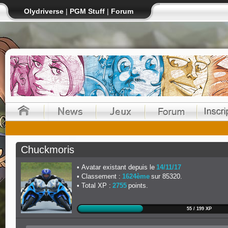
Olydriverse
|
PGM Stuff
|
Forum
Chuckmoris
Avatar existant depuis le
14/11/17
Classement :
1624ème
sur 85320.
Total XP :
2755
points.
55 / 199 XP