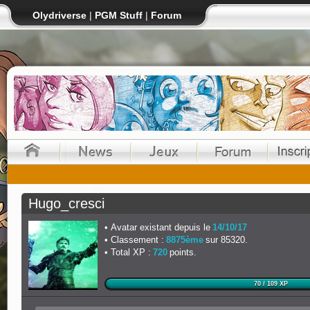
Olydriverse
|
PGM Stuff
|
Forum
Hugo_cresci
Avatar existant depuis le
14/10/17
Classement :
8875ème
sur 85320.
Total XP :
720
points.
70 / 109 XP