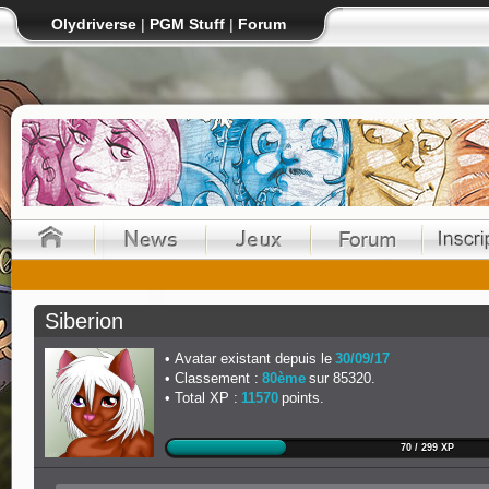
Olydriverse
|
PGM Stuff
|
Forum
Siberion
Avatar existant depuis le
30/09/17
Classement :
80ème
sur 85320.
Total XP :
11570
points.
70 / 299 XP