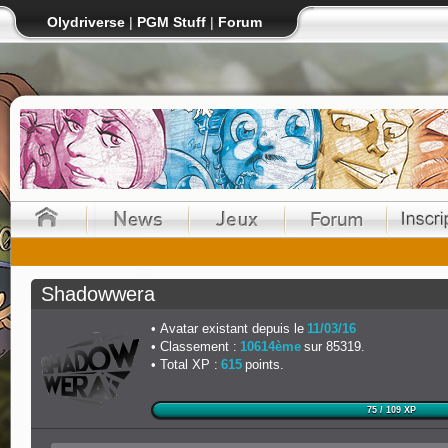
Olydriverse
|
PGM Stuff
|
Forum
Shadowwera
Avatar existant depuis le
11/03/16
Classement :
10614ème
sur 85319.
Total XP :
615
points.
75 / 109 XP