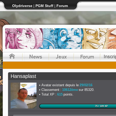
Olydriverse
|
PGM Stuff
|
Forum
Hansaplast
Avatar existant depuis le
29/02/16
Classement :
10612ème
sur 85320.
Total XP :
615
points.
75 / 109 XP