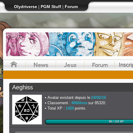
Olydriverse
|
PGM Stuff
|
Forum
Aeghiss
Avatar existant depuis le
24/02/16
Classement :
4060ème
sur 85320.
Total XP :
1420
points.
80 / 119 XP