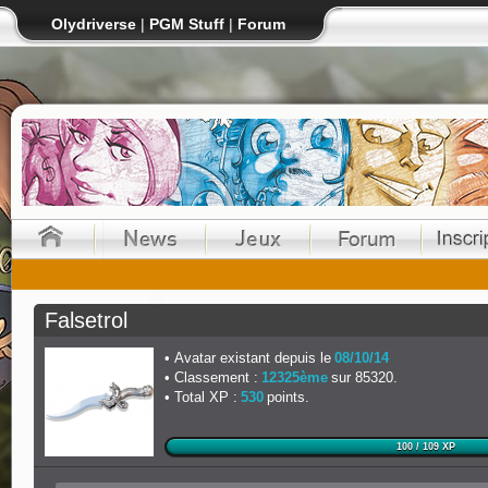
Olydriverse
|
PGM Stuff
|
Forum
Falsetrol
Avatar existant depuis le
08/10/14
Classement :
12325ème
sur 85320.
Total XP :
530
points.
100 / 109 XP