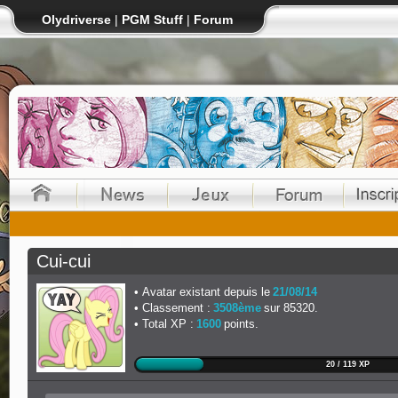
Olydriverse
|
PGM Stuff
|
Forum
Cui-cui
Avatar existant depuis le
21/08/14
Classement :
3508ème
sur 85320.
Total XP :
1600
points.
20 / 119 XP