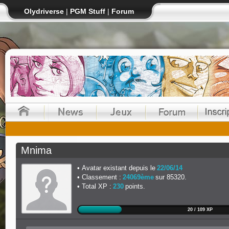
Olydriverse
|
PGM Stuff
|
Forum
Mnima
Avatar existant depuis le
22/06/14
Classement :
24069ème
sur 85320.
Total XP :
230
points.
20 / 109 XP