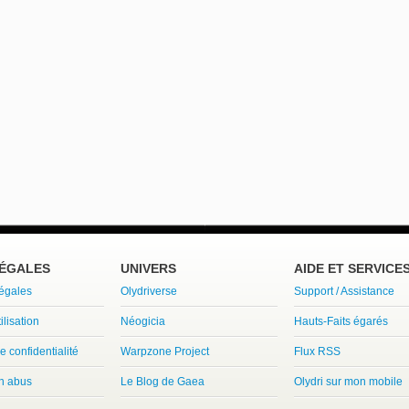
LÉGALES
UNIVERS
AIDE ET SERVICE
légales
Olydriverse
Support / Assistance
ilisation
Néogicia
Hauts-Faits égarés
e confidentialité
Warpzone Project
Flux RSS
un abus
Le Blog de Gaea
Olydri sur mon mobile