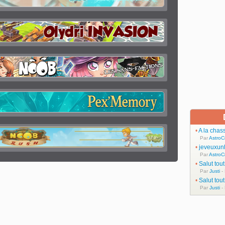
•
A la chas
Par
AstroC
•
jeveuxun
Par
AstroC
•
Salut tou
Par
Justi
-
•
Salut tou
Par
Justi
-