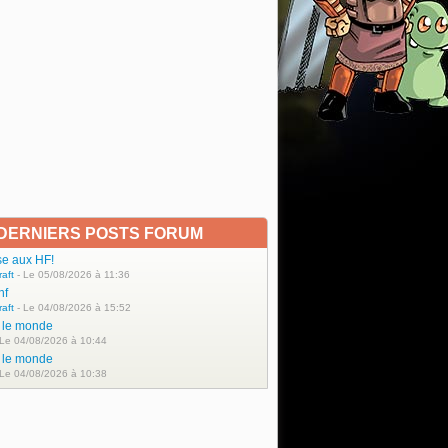
DERNIERS POSTS FORUM
se aux HF!
raft
- Le 05/08/2026 à 11:36
hf
raft
- Le 04/08/2026 à 15:52
t le monde
 Le 04/08/2026 à 10:44
t le monde
 Le 04/08/2026 à 10:38