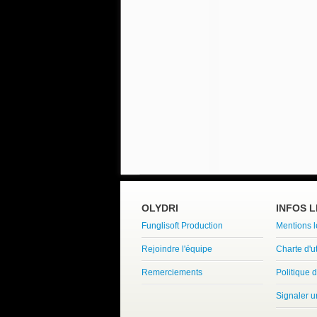
OLYDRI
INFOS 
Funglisoft Production
Mentions 
Rejoindre l'équipe
Charte d'ut
Remerciements
Politique d
Signaler 