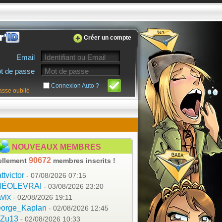
Créer un compte
Email
t de passe
Connexion Auto ?
asse oublié
NOUVEAUX MEMBRES
90672
ellement
membres inscrits !
ttvictor
- 07/08/2026 07:15
HÉOLEVRAI
- 03/08/2026 23:20
vix
- 02/08/2026 19:11
orge_Kaplan
- 02/08/2026 12:45
aZu13
- 02/08/2026 10:33