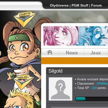
Olydriverse
|
PGM Stuff
|
Forum
Silgold
Avatar existant depuis
Classement :
24488è
Total XP :
220
points.