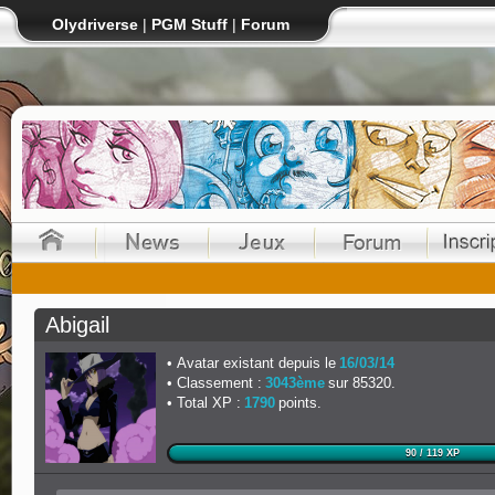
Olydriverse
|
PGM Stuff
|
Forum
Abigail
Avatar existant depuis le
16/03/14
Classement :
3043ème
sur 85320.
Total XP :
1790
points.
90 / 119 XP