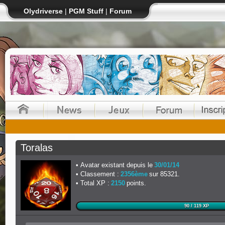
Olydriverse
|
PGM Stuff
|
Forum
Toralas
Avatar existant depuis le
30/01/14
Classement :
2356ème
sur 85321.
Total XP :
2150
points.
90 / 119 XP