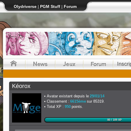
Olydriverse
|
PGM Stuff
|
Forum
Kéorox
Avatar existant depuis le
29/01/14
Classement :
6615ème
sur 85319.
Total XP :
950
points.
80 / 109 XP