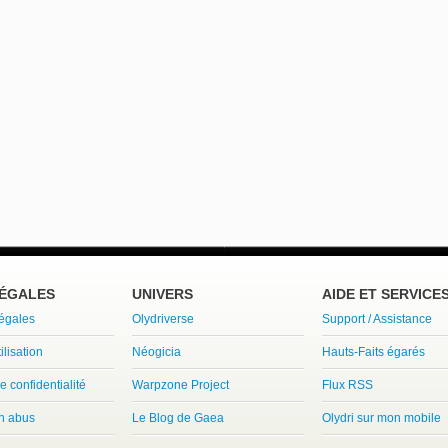
LÉGALES
UNIVERS
AIDE ET SERVICE
légales
Olydriverse
Support / Assistance
ilisation
Néogicia
Hauts-Faits égarés
e confidentialité
Warpzone Project
Flux RSS
un abus
Le Blog de Gaea
Olydri sur mon mobile