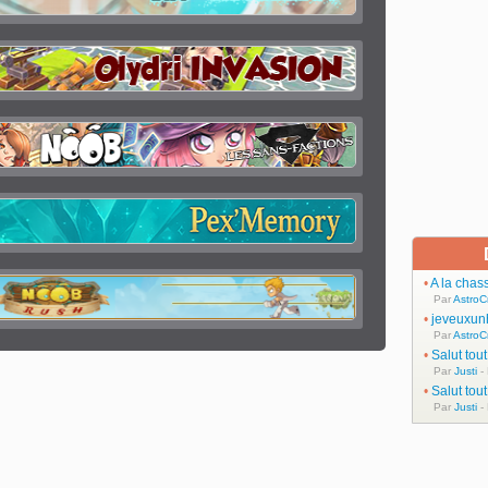
•
A la chas
Par
AstroC
•
jeveuxun
Par
AstroC
•
Salut tou
Par
Justi
-
•
Salut tou
Par
Justi
-