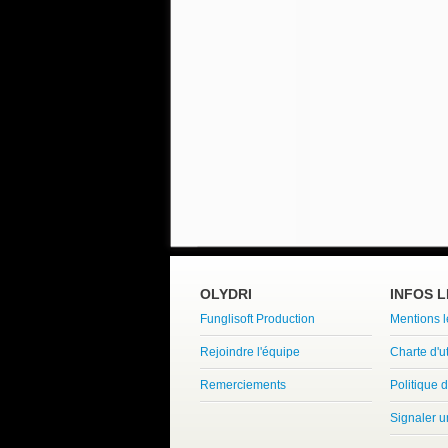
OLYDRI
INFOS 
Funglisoft Production
Mentions 
Rejoindre l'équipe
Charte d'ut
Remerciements
Politique d
Signaler 