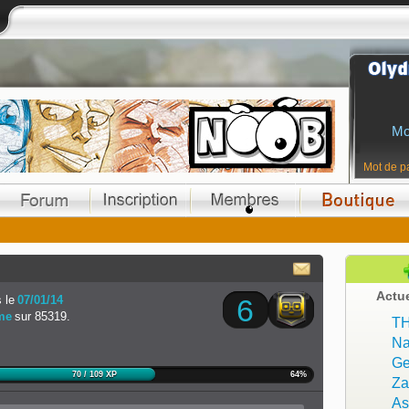
Mo
Mot de p
Actu
 le
07/01/14
6
me
sur 85319.
T
Na
Ge
70 / 109 XP
64%
Z
As