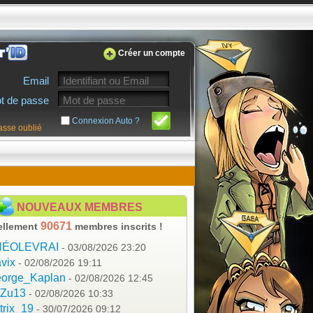
Créer un compte
Email
t de passe
Connexion Auto ?
asse oublié
NOUVEAUX MEMBRES
90671
ellement
membres inscrits !
HÉOLEVRAI
- 03/08/2026 23:20
vix
- 02/08/2026 19:11
orge_Kaplan
- 02/08/2026 12:45
aZu13
- 02/08/2026 10:33
trix_19
- 30/07/2026 09:12