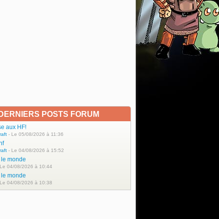
DERNIERS POSTS FORUM
se aux HF!
raft
- Le 05/08/2026 à 11:36
hf
raft
- Le 04/08/2026 à 15:52
t le monde
 Le 04/08/2026 à 10:44
t le monde
 Le 04/08/2026 à 10:38