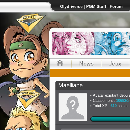
Olydriverse
|
PGM Stuff
|
Forum
Maelliane
Avatar existant depuis
Classement :
10682è
Total XP :
610
points.