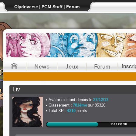
Olydriverse
|
PGM Stuff
|
Forum
Liv
Avatar existant depuis le
27/12/13
Classement :
781ème
sur 85320.
Total XP :
4210
points.
110 / 299 XP