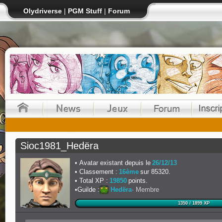
Olydriverse
|
PGM Stuff
|
Forum
Sioc1981_Hedëra
Avatar existant depuis le
26/12/13
Classement :
16ème
sur 85320.
Total XP :
19850
points.
Guilde :
Hedëra
Membre
1350 / 1899 XP