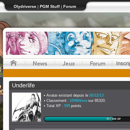
Olydriverse
|
PGM Stuff
|
Forum
Underlife
Avatar existant depuis le
26/12/13
Classement :
10980ème
sur 85320.
Total XP :
595
points.
55 / 109 XP