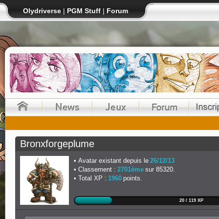
Olydriverse
|
PGM Stuff
|
Forum
Bronxforgeplume
Avatar existant depuis le
26/12/13
Classement :
2701ème
sur 85320.
Total XP :
1960
points.
20 / 119 XP