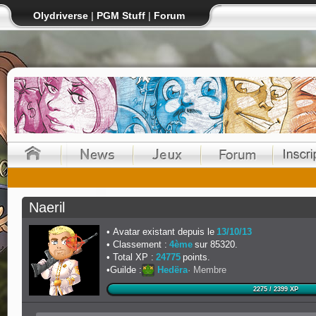
Olydriverse
|
PGM Stuff
|
Forum
Naeril
Avatar existant depuis le
13/10/13
Classement :
4ème
sur 85320.
Total XP :
24775
points.
Guilde :
Hedëra
Membre
2275 / 2399 XP