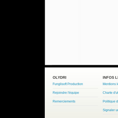
OLYDRI
INFOS 
Funglisoft Production
Mentions 
Rejoindre l'équipe
Charte d'ut
Remerciements
Politique d
Signaler 