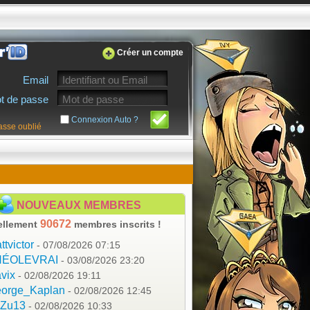
Créer un compte
Email
t de passe
Connexion Auto ?
asse oublié
NOUVEAUX MEMBRES
90672
ellement
membres inscrits !
ttvictor
- 07/08/2026 07:15
HÉOLEVRAI
- 03/08/2026 23:20
vix
- 02/08/2026 19:11
orge_Kaplan
- 02/08/2026 12:45
aZu13
- 02/08/2026 10:33