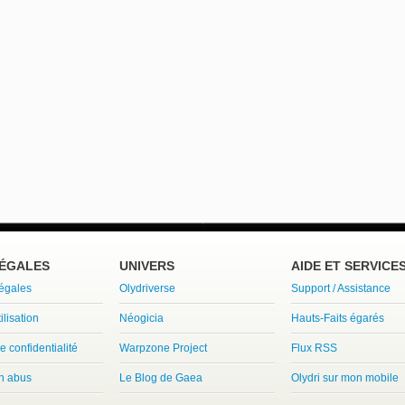
LÉGALES
UNIVERS
AIDE ET SERVICE
légales
Olydriverse
Support / Assistance
ilisation
Néogicia
Hauts-Faits égarés
e confidentialité
Warpzone Project
Flux RSS
un abus
Le Blog de Gaea
Olydri sur mon mobile