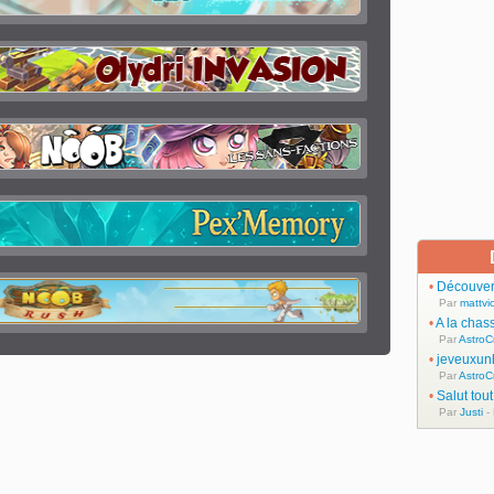
•
Découvert
Par
mattvic
•
A la chas
Par
AstroC
•
jeveuxun
Par
AstroC
•
Salut tou
Par
Justi
-