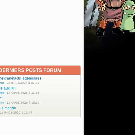
DERNIERS POSTS FORUM
e d'artéfacts légendaires
tor
- Le 07/08/2026 à 07:23
se aux HF!
raft
- Le 05/08/2026 à 11:36
hf
raft
- Le 04/08/2026 à 15:52
t le monde
 Le 04/08/2026 à 10:44