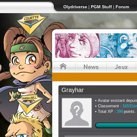
Olydriverse
|
PGM Stuff
|
Forum
Grayhar
Avatar existant depuis
Classement :
16531è
Total XP :
390
points.