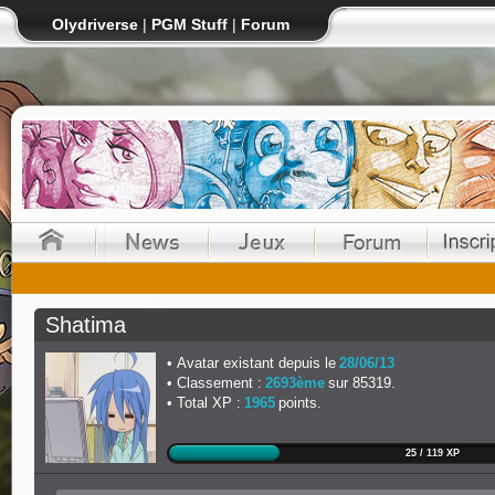
Olydriverse
|
PGM Stuff
|
Forum
Shatima
Avatar existant depuis le
28/06/13
Classement :
2693ème
sur 85319.
Total XP :
1965
points.
25 / 119 XP