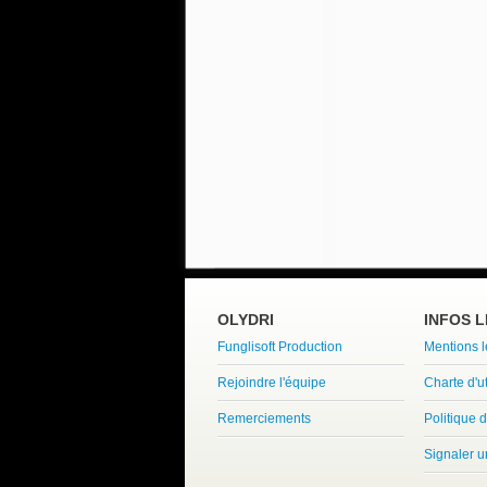
OLYDRI
INFOS 
Funglisoft Production
Mentions 
Rejoindre l'équipe
Charte d'ut
Remerciements
Politique d
Signaler 