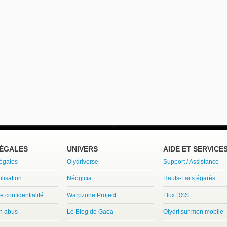
LÉGALES
UNIVERS
AIDE ET SERVICE
légales
Olydriverse
Support / Assistance
ilisation
Néogicia
Hauts-Faits égarés
e confidentialité
Warpzone Project
Flux RSS
un abus
Le Blog de Gaea
Olydri sur mon mobile