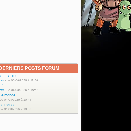
DERNIERS POSTS FORUM
se aux HF!
raft
- Le 05/08/2026 à 11:36
hf
raft
- Le 04/08/2026 à 15:52
t le monde
 Le 04/08/2026 à 10:44
t le monde
 Le 04/08/2026 à 10:38