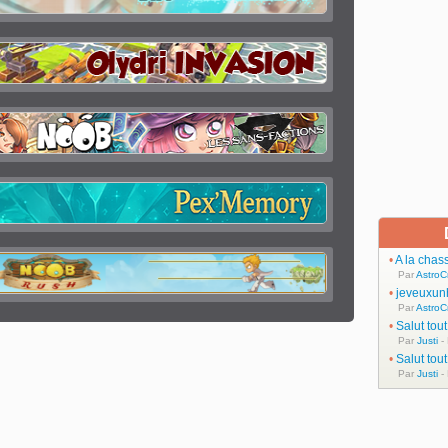
•
A la chas
Par
AstroC
•
jeveuxun
Par
AstroC
•
Salut tou
Par
Justi
-
•
Salut tou
Par
Justi
-