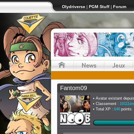
Olydriverse
|
PGM Stuff
|
Forum
Fantom09
Avatar existant depuis
Classement :
10111è
Total XP :
640
points.