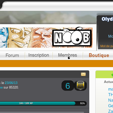
Mo
Mot de p
Actu
 le
23/06/13
6
me
sur 85320.
ma
T
Na
100 / 109 XP
91%
Ge
Z