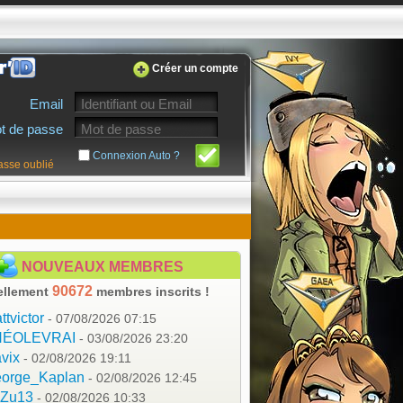
Créer un compte
Email
t de passe
Connexion Auto ?
asse oublié
NOUVEAUX MEMBRES
90672
ellement
membres inscrits !
ttvictor
- 07/08/2026 07:15
HÉOLEVRAI
- 03/08/2026 23:20
vix
- 02/08/2026 19:11
orge_Kaplan
- 02/08/2026 12:45
aZu13
- 02/08/2026 10:33