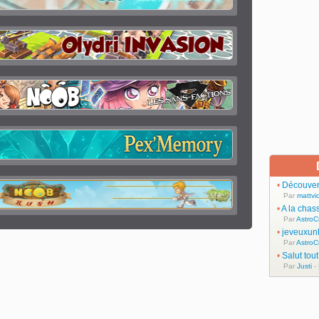
•
Découvert
Par
mattvic
•
A la chas
Par
AstroC
•
jeveuxun
Par
AstroC
•
Salut tou
Par
Justi
-