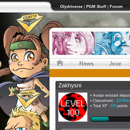
Olydriverse
|
PGM Stuff
|
Forum
Zakhysni
Avatar existant depuis
Classement :
11740è
Total XP :
555
points.