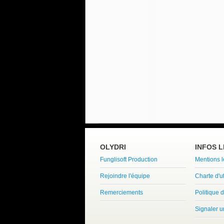
OLYDRI
INFOS 
Funglisoft Production
Mentions 
Rejoindre l'équipe
Charte d'ut
Remerciements
Politique d
Signaler 