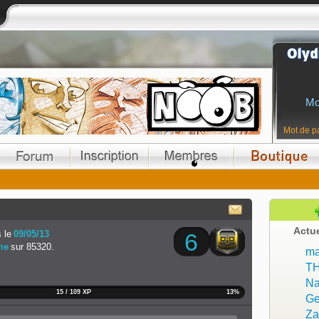
Mo
Mot de p
Actu
 le
09/05/13
6
me
sur 85320.
ma
T
Na
15 / 109 XP
13%
Ge
Z