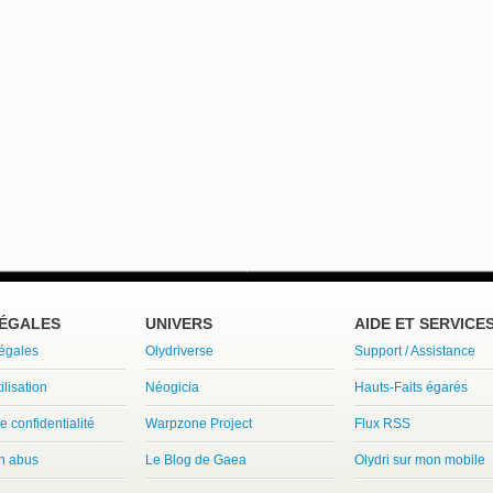
LÉGALES
UNIVERS
AIDE ET SERVICE
légales
Olydriverse
Support / Assistance
ilisation
Néogicia
Hauts-Faits égarés
e confidentialité
Warpzone Project
Flux RSS
un abus
Le Blog de Gaea
Olydri sur mon mobile