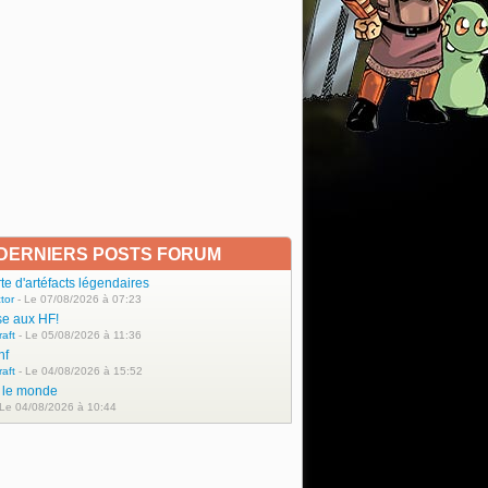
DERNIERS POSTS FORUM
e d'artéfacts légendaires
tor
- Le 07/08/2026 à 07:23
se aux HF!
raft
- Le 05/08/2026 à 11:36
hf
raft
- Le 04/08/2026 à 15:52
t le monde
 Le 04/08/2026 à 10:44