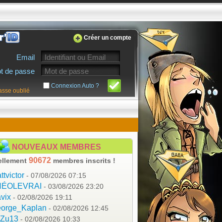
Créer un compte
Email
t de passe
Connexion Auto ?
asse oublié
NOUVEAUX MEMBRES
90672
ellement
membres inscrits !
ttvictor
- 07/08/2026 07:15
HÉOLEVRAI
- 03/08/2026 23:20
vix
- 02/08/2026 19:11
orge_Kaplan
- 02/08/2026 12:45
aZu13
- 02/08/2026 10:33