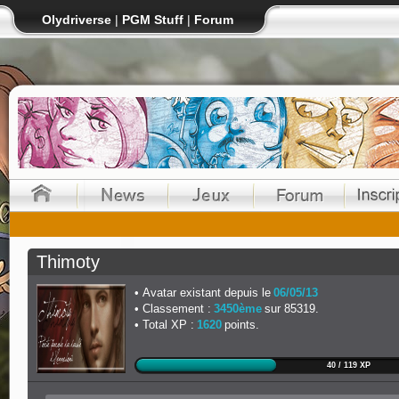
Olydriverse
|
PGM Stuff
|
Forum
Thimoty
Avatar existant depuis le
06/05/13
Classement :
3450ème
sur 85319.
Total XP :
1620
points.
40 / 119 XP