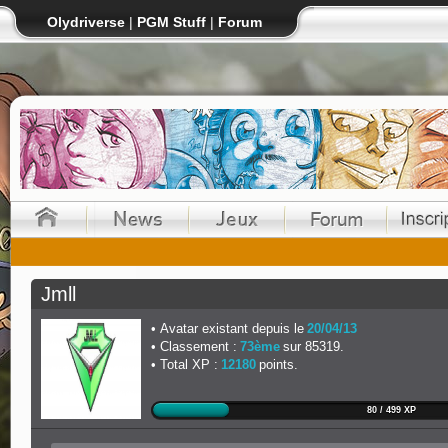
Olydriverse
|
PGM Stuff
|
Forum
Jmll
Avatar existant depuis le
20/04/13
Classement :
73ème
sur 85319.
Total XP :
12180
points.
80 / 499 XP