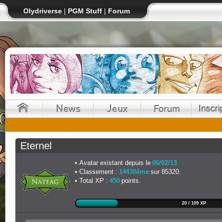
Olydriverse
|
PGM Stuff
|
Forum
Eternel
Avatar existant depuis le
06/02/13
Classement :
14430ème
sur 85320.
Total XP :
450
points.
20 / 109 XP