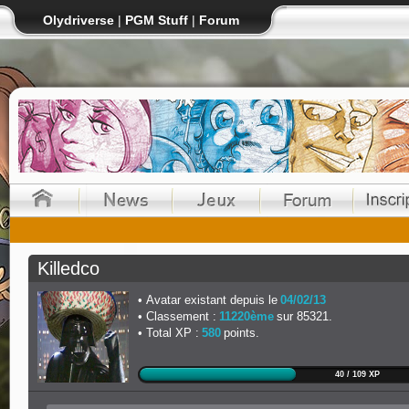
Olydriverse
|
PGM Stuff
|
Forum
Killedco
Avatar existant depuis le
04/02/13
Classement :
11220ème
sur 85321.
Total XP :
580
points.
40 / 109 XP