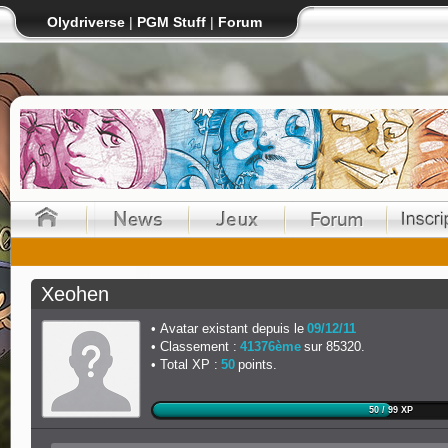
Olydriverse
|
PGM Stuff
|
Forum
Xeohen
Avatar existant depuis le
09/12/11
Classement :
41376ème
sur 85320.
Total XP :
50
points.
50 / 99 XP