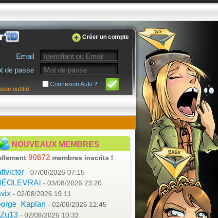
Créer un compte
Email
t de passe
Connexion Auto ?
asse oublié
NOUVEAUX MEMBRES
90672
ellement
membres inscrits !
ttvictor
- 07/08/2026 07:15
HÉOLEVRAI
- 03/08/2026 23:20
vix
- 02/08/2026 19:11
orge_Kaplan
- 02/08/2026 12:45
aZu13
- 02/08/2026 10:33