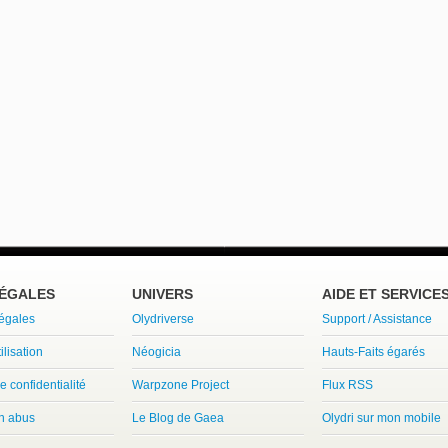
LÉGALES
UNIVERS
AIDE ET SERVICE
légales
Olydriverse
Support / Assistance
ilisation
Néogicia
Hauts-Faits égarés
e confidentialité
Warpzone Project
Flux RSS
un abus
Le Blog de Gaea
Olydri sur mon mobile