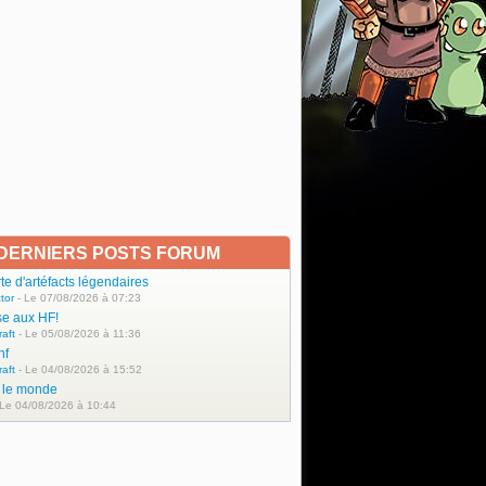
DERNIERS POSTS FORUM
e d'artéfacts légendaires
tor
- Le 07/08/2026 à 07:23
se aux HF!
raft
- Le 05/08/2026 à 11:36
hf
raft
- Le 04/08/2026 à 15:52
t le monde
 Le 04/08/2026 à 10:44