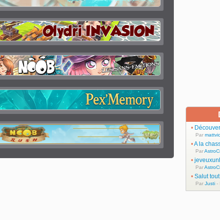
•
Découvert
Par
mattvic
•
A la chas
Par
AstroC
•
jeveuxun
Par
AstroC
•
Salut tou
Par
Justi
-