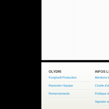
OLYDRI
INFOS 
Funglisoft Production
Mentions 
Rejoindre l'équipe
Charte d'ut
Remerciements
Politique d
Signaler 