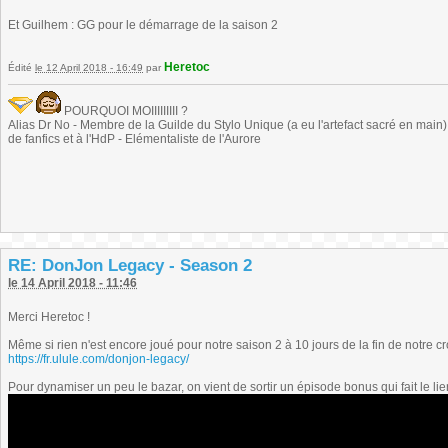
Et Guilhem : GG pour le démarrage de la saison 2
Heretoc
Édité
le 12 April 2018 - 16:49
par
POURQUOI MOIIIIIIIII ?
Alias Dr No - Membre de la Guilde du Stylo Unique (a eu l'artefact sacré en main) -
de fanfics et à l'HdP - Elémentaliste de l'Aurore
RE: DonJon Legacy - Season 2
le 14 April 2018 - 11:46
Merci Heretoc !
Même si rien n'est encore joué pour notre saison 2 à 10 jours de la fin de notre 
https://fr.ulule.com/donjon-legacy/
Pour dynamiser un peu le bazar, on vient de sortir un épisode bonus qui fait le lien