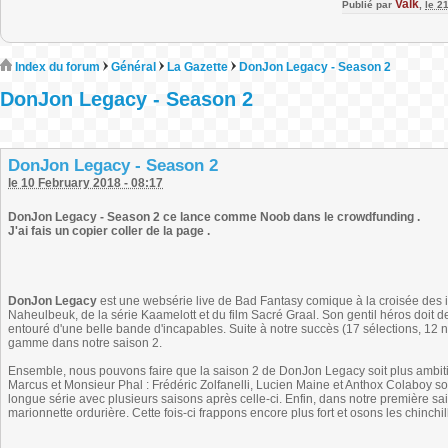
Valk
Publié par
,
le 2
Index du forum
Général
La Gazette
DonJon Legacy - Season 2
DonJon Legacy - Season 2
DonJon Legacy - Season 2
le 10 February 2018 - 08:17
DonJon Legacy - Season 2 ce lance comme Noob dans le crowdfunding .
J'ai fais un copier coller de la page .
DonJon Legacy
est une websérie live de Bad Fantasy comique à la croisée des 
Naheulbeuk, de la série Kaamelott et du film Sacré Graal. Son gentil héros doit d
entouré d'une belle bande d'incapables. Suite à notre succès (17 sélections, 12 n
gamme dans notre saison 2.
Ensemble, nous pouvons faire que la saison 2 de DonJon Legacy soit plus ambiti
Marcus et Monsieur Phal : Frédéric Zolfanelli, Lucien Maine et Anthox Colaboy so
longue série avec plusieurs saisons après celle-ci. Enfin, dans notre première sa
marionnette ordurière. Cette fois-ci frappons encore plus fort et osons les chinchil