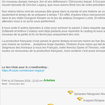
Un nouveau danger menace Jon et ses défenseurs ! Découvrez lequel. A l'occasi
nouvel épisode de DonJon Legacy, que nous avions filmé lors de notre précédent
Nos vilains héros vont de nouveau être grave dans la merde et une histoire se const
seulement le temps de se préparer à temps ? En effet, d'autres intrus menacero
dans le jeu vidéo Dungeon Keeper ou le jeu de plateau Dungeon Lords. Et même
attendez-vous à ce qu'ils sous-performent.
Il nous reste 9 autres épisodes à créer pour achever la saison 2 dans laquelle a
Zolfanelli et Anthox Colaboy sont ​déjà partants pour rejoindre le casting et nou
nouveau de la partie et ils ne feront pas uniquement des voix.
La production française n'ose jamais le genre fantasy et encore moins en live (tou
une chaine se nomme... Joséphine Ange-Gardien, l'histoire d'une naine qui fait d
Seigneurs des Anneaux à nous les Français, notre frenchy Game of Thrones, notre 
voulez un renouveau de la production française, nous soutenir c'est aussi envo
Le lien Ulule pour le crowdfunding :
https://fr.ulule.com/donjon-legacy/
Arkehos
Édité
le 10 February 2018 - 13:43
par
Motif : Correction lien
Syrianien Néogicien Ni
A rejoint l'Empir