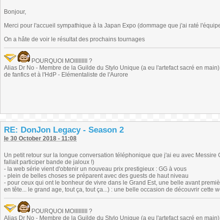
Bonjour,
Merci pour l'accueil sympathique à la Japan Expo (dommage que j'ai raté l'équip
On a hâte de voir le résultat des prochains tournages
POURQUOI MOIIIIIIIII ?
Alias Dr No - Membre de la Guilde du Stylo Unique (a eu l'artefact sacré en main) -
de fanfics et à l'HdP - Elémentaliste de l'Aurore
RE: DonJon Legacy - Season 2
le 30 October 2018 - 11:08
Un petit retour sur la longue conversation téléphonique que j'ai eu avec Messire
fallait participer bande de jaloux !)
- la web série vient d'obtenir un nouveau prix prestigieux : GG à vous
- plein de belles choses se préparent avec des guests de haut niveau
- pour ceux qui ont le bonheur de vivre dans le Grand Est, une belle avant premièr
en tête... le grand age, tout ça, tout ça...) : une belle occasion de découvrir cette 
POURQUOI MOIIIIIIIII ?
Alias Dr No - Membre de la Guilde du Stylo Unique (a eu l'artefact sacré en main) -