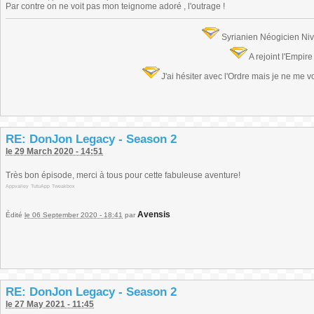
Par contre on ne voit pas mon teignome adoré , l'outrage !
Syrianien Néogicien Ni
A rejoint l'Empir
J'ai hésiter avec l'Ordre mais je ne me 
RE: DonJon Legacy - Season 2
le 29 March 2020 - 14:51
Très bon épisode, merci à tous pour cette fabuleuse aventure!
Appvalley
TutuApp
Tweakbox
Avensis
Édité
le 06 September 2020 - 18:41
par
RE: DonJon Legacy - Season 2
le 27 May 2021 - 11:45