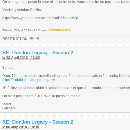
On a longtemps peser le pour et le contre entre vous la mettre ou pas, mais com
Music by Antoine Cailliez
https://www.youtube.com/watch?v=iE65dumlhQI
Chewbacca55
Édité
le 15 April 2018 - 21:34
par
DESTRUCTION !!!!!!!!!!!!
RE: DonJon Legacy - Season 2
le 23 April 2018 - 13:22
Bonjour,
Dans 10 heures, notre crowdfunding pour financer notre saison 2 prendra fin à ce
https://fr.ulule.com/donjon-legacy/
N'hésitez pas à nous aider si vous le pouvez et que vous voulez que notre websé
On n'est pas encore à 100 % et la pression monte.
Merci
Guilhem
RE: DonJon Legacy - Season 2
le 06 July 2018 - 10:30