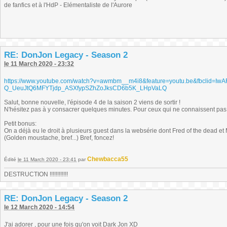
de fanfics et à l'HdP - Elémentaliste de l'Aurore
RE: DonJon Legacy - Season 2
le 11 March 2020 - 23:32
https://www.youtube.com/watch?v=awmbm__m4i8&feature=youtu.be&fbclid=IwA
Q_UeuJtQ6MFYTjdp_ASXfypSZhZoJksCD6b5K_LHpVaLQ
Salut, bonne nouvelle, l'épisode 4 de la saison 2 viens de sortir !
N'hésitez pas à y consacrer quelques minutes. Pour ceux qui ne connaissent pas 
Petit bonus:
On a déjà eu le droit à plusieurs guest dans la websérie dont Fred of the dead et
(Golden moustache, bref...) Bref, foncez!
Chewbacca55
Édité
le 11 March 2020 - 23:41
par
DESTRUCTION !!!!!!!!!!!!
RE: DonJon Legacy - Season 2
le 12 March 2020 - 14:54
J'ai adorer , pour une fois qu'on voit Dark Jon XD