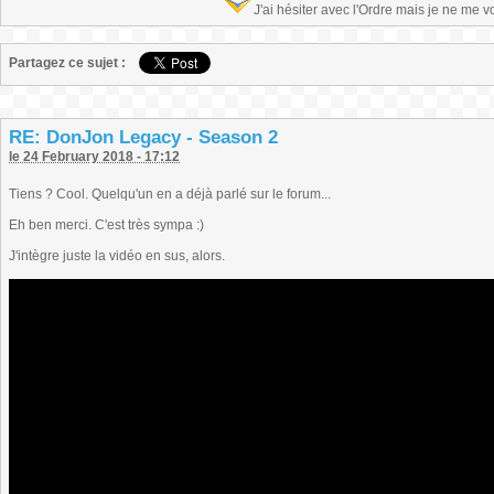
J'ai hésiter avec l'Ordre mais je ne me 
Partagez ce sujet :
RE: DonJon Legacy - Season 2
le 24 February 2018 - 17:12
Tiens ? Cool. Quelqu'un en a déjà parlé sur le forum...
Eh ben merci. C'est très sympa :)
J'intègre juste la vidéo en sus, alors.