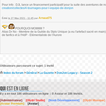
Pour info : DJL lance un financement participatif pour la suite des aventures de 
creation/collectes/4-tournages-pour-l-equipe-de-donjon
Arnaud75
Édité
le 27 May 2021 - 11:45
par
POURQUOI MOIIIIIIIII ?
Alias Dr No - Membre de la Guilde du Stylo Unique (a eu l'artefact sacré en main) -
de fanfics et à l'HdP - Elémentaliste de l'Aurore
Utilisateurs parcourant ce sujet: 1 invité
Index du forum
Général
La Gazette
DonJon Legacy - Season 2
Il y a en tout 186 utilisateurs en ligne :: 0 Avatar et 186 Invités.
[Administrateur]
[Olydri Studio]
[Noob Développement]
[Olydri Musique]
[Avatar Premium]
[Avatar]