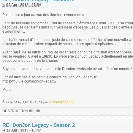
le 04 April 2018 - 21:54
Petite mise à jour au vue des derniers événements:
La triste nouvelle est tombée : NoLife cessera d'émettre le 8 avril. Depuis sa créat
découvreuse de talents dans l'univers de la websérie. Les plus grandes d'entre 
évidemment...
La chaîne venait d'ailleurs tout juste de commencer la diffusion d'une nouvelle 
diffusion de cette dernière risquait de s'interrompre après 6 épisodes seulement.
Avant l'arrêt de sa diffusion, NoLife organisera donc une diffusion exceptionnelle
lieu le vendredi 6 avril à 19h30. La websérie DonJon Legacy actuellement en plei
découverte du public de la chaîne.
Soyez donc au rendez-vous de cette Dernière websérie avant la fin d'un monde !
Et n'hésitez pas à soutenir la collecte de DonJon Legacy ici :
https://fr.ulule.com/donjon-legacy/
Merci.
Chewbacca55
Édité
le 04 April 2018 - 21:57
par
DESTRUCTION !!!!!!!!!!!!
RE: DonJon Legacy - Season 2
le 12 April 2018 - 16:47