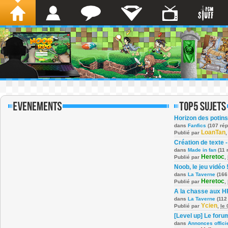
Horizon des potins
dans
Fanfics
(107 ré
LoanTan
Publié par
Création de texte -
dans
Made in fan
(11 
Heretoc
Publié par
,
Noob, le jeu vidéo 
dans
La Taverne
(166
Heretoc
Publié par
,
A la chasse aux H
dans
La Taverne
(112
Ycien
Publié par
,
le
[Level up] Le foru
dans
Annonces offici