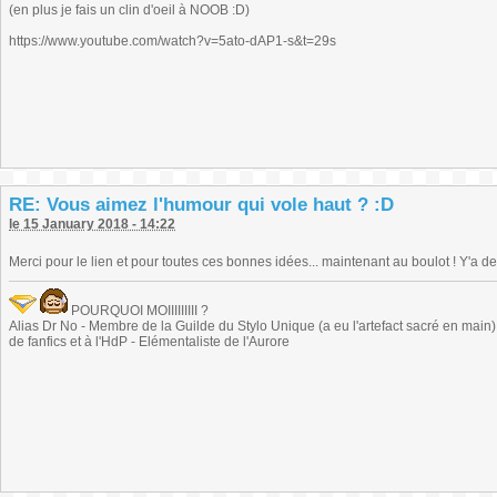
(en plus je fais un clin d'oeil à NOOB :D)
https://www.youtube.com/watch?v=5ato-dAP1-s&t=29s
RE: Vous aimez l'humour qui vole haut ? :D
le 15 January 2018 - 14:22
Merci pour le lien et pour toutes ces bonnes idées... maintenant au boulot ! Y'a de
POURQUOI MOIIIIIIIII ?
Alias Dr No - Membre de la Guilde du Stylo Unique (a eu l'artefact sacré en main) -
de fanfics et à l'HdP - Elémentaliste de l'Aurore