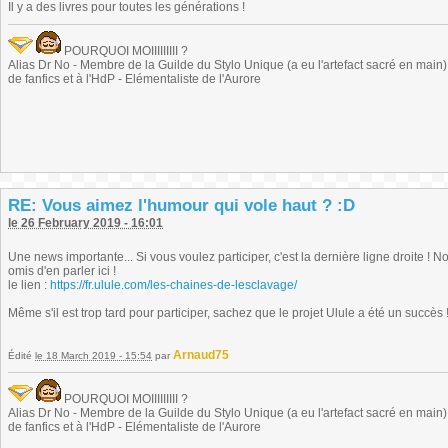
Il y a des livres pour toutes les générations !
POURQUOI MOIIIIIIIII ?
Alias Dr No - Membre de la Guilde du Stylo Unique (a eu l'artefact sacré en main) -
de fanfics et à l'HdP - Elémentaliste de l'Aurore
RE: Vous aimez l'humour qui vole haut ? :D
le 26 February 2019 - 16:01
Une news importante... Si vous voulez participer, c'est la dernière ligne droite ! N
omis d'en parler ici !
le lien :
https://fr.ulule.com/les-chaines-de-lesclavage/
Même s'il est trop tard pour participer, sachez que le projet Ulule a été un succès
Arnaud75
Édité
le 18 March 2019 - 15:54
par
POURQUOI MOIIIIIIIII ?
Alias Dr No - Membre de la Guilde du Stylo Unique (a eu l'artefact sacré en main) -
de fanfics et à l'HdP - Elémentaliste de l'Aurore