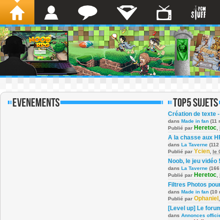
Création de texte -
dans
Made in fan
(11 
Heretoc
Publié par
,
A la chasse aux H
dans
La Taverne
(112
Ycien
Publié par
,
le
Noob, le jeu vidéo 
dans
La Taverne
(166
Heretoc
Publié par
,
Filtres Photos po
dans
Made in fan
(10 
Ophaniel
Publié par
[Level up] Le foru
dans
Annonces offici