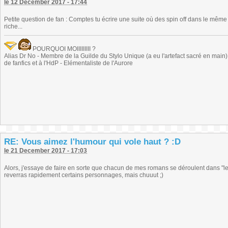
le 12 December 2017 - 17:44
Petite question de fan : Comptes tu écrire une suite où des spin off dans le mê
riche...
POURQUOI MOIIIIIIIII ?
Alias Dr No - Membre de la Guilde du Stylo Unique (a eu l'artefact sacré en main) -
de fanfics et à l'HdP - Elémentaliste de l'Aurore
RE: Vous aimez l'humour qui vole haut ? :D
le 21 December 2017 - 17:03
Alors, j'essaye de faire en sorte que chacun de mes romans se déroulent dans "
reverras rapidement certains personnages, mais chuuut ;)