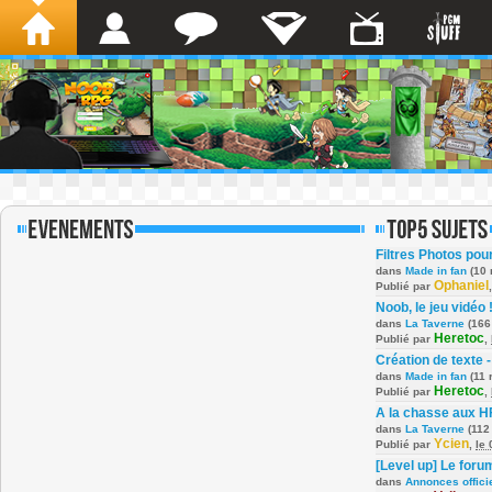
Filtres Photos po
dans
Made in fan
(10 
Ophaniel
Publié par
Noob, le jeu vidéo 
dans
La Taverne
(166
Heretoc
Publié par
,
Création de texte -
dans
Made in fan
(11 
Heretoc
Publié par
,
A la chasse aux H
dans
La Taverne
(112
Ycien
Publié par
,
le
[Level up] Le foru
dans
Annonces offici