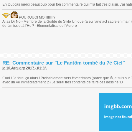
En tout cas merci beaucoup pour ton commentaire qui m'a fait très plaisir. J'ai hâte
POURQUOI MOIIIIIIIII ?
Alias Dr No - Membre de la Guilde du Stylo Unique (a eu l'artefact sacré en main) -
de fanfics et à l'HdP - Elémentaliste de l'Aurore
RE: Commentaire sur "Le Fantöm tombé du 7è Ciel"
le 10 January 2017 - 01:36
Cool ! Je ferai ça alors ! Probablement vers février/mars (parce que là je suis su
avec un 4e immédiatement :p) Je serai très contente de faire ces dessins :D