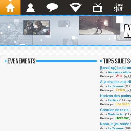
[Level up] Le foru
dans
Annonces offici
Valk
Publié par
,
le 2
A la chasse aux H
dans
La Taverne
(112
Ycien
Publié par
,
le
Horizon des potins
dans
Fanfics
(107 ré
LoanTan
Publié par
Création de texte -
dans
Made in fan
(11 
Heretoc
Publié par
,
Noob, le jeu vidéo 
dans
La Taverne
(166