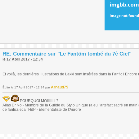
RE: Commentaire sur "Le Fantöm tombé du 7è Ciel"
le 17 April 2017 - 12:34
Et voilà, les dernières illustrations de Lakki sont insérées dans la Fanfic ! Encor
Arnaud75
Édité
le 17 April 2017 - 12:34
par
POURQUOI MOIIIIIIIII ?
Alias Dr No - Membre de la Guilde du Stylo Unique (a eu l'artefact sacré en main) -
de fanfics et à l'HdP - Elémentaliste de l'Aurore