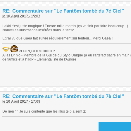
RE: Commentaire sur "Le Fantöm tombé du 7è Ciel"
le 10 April 2017 - 15:07
Lakki c'est juste magique ! Encore mille mercis (ça va finir par faire beaucoup...)
Nouvelles illustrations insérées dans la fanfic.
Et j'ai vu que Gaea fait suivre régulièrement sur teuteur... Merci Gaea !
POURQUOI MOIIIIIIIII ?
Alias Dr No - Membre de la Guilde du Stylo Unique (a eu l'artefact sacré en main) -
de fanfics et à l'HdP - Elémentaliste de l'Aurore
RE: Commentaire sur "Le Fantöm tombé du 7è Ciel"
le 10 April 2017 - 17:09
De rien ^^ Je suis contente que les illus te plaisent :D