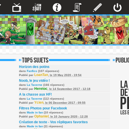
Horizon des potins
dans
Fanfics
(107 réponses)
LoanTan
Publié par
,
le 19 May 2020 - 19:54
Noob, le jeu vidéo !
dans
La Taverne
(166 réponses)
Heretoc
Publié par
,
le 14 September 2017 - 12:18
A la chasse aux HF!
dans
La Taverne
(112 réponses)
Ycien
Publié par
,
le 06 December 2017 - 09:55
Filtres Photos pour Facebook
dans
Made in fan
(10 réponses)
Ophaniel
Publié par
,
le 10 January 2020 - 12:28
Création de texte - Vos répliques favorites
dans
Made in fan
(11 réponses)