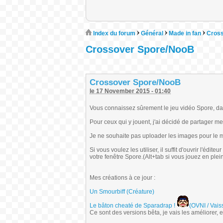
Index du forum
Général
Made in fan
Cros
Crossover Spore/NooB
Crossover Spore/NooB
le 17 November 2015 - 01:40
Vous connaissez sûrement le jeu vidéo Spore, dan
Pour ceux qui y jouent, j'ai décidé de partager me
Je ne souhaite pas uploader les images pour le m
Si vous voulez les utiliser, il suffit d'ouvrir l'éd
votre fenêtre Spore.(Alt+tab si vous jouez en plei
Mes créations à ce jour :
Un Smourbiff (Créature)
Le bâton cheaté de Sparadrap !
(OVNI / Vais
Ce sont des versions bêta, je vais les améliorer, e