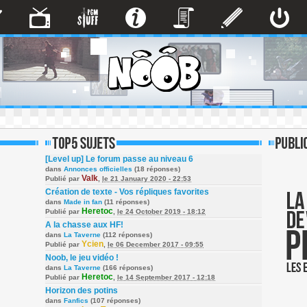
[Level up] Le forum passe au niveau 6
dans
Annonces officielles
(18 réponses)
Valk
Publié par
,
le 21 January 2020 - 22:53
Création de texte - Vos répliques favorites
dans
Made in fan
(11 réponses)
Heretoc
Publié par
,
le 24 October 2019 - 18:12
A la chasse aux HF!
dans
La Taverne
(112 réponses)
Ycien
Publié par
,
le 06 December 2017 - 09:55
Noob, le jeu vidéo !
dans
La Taverne
(166 réponses)
Heretoc
Publié par
,
le 14 September 2017 - 12:18
Horizon des potins
dans
Fanfics
(107 réponses)