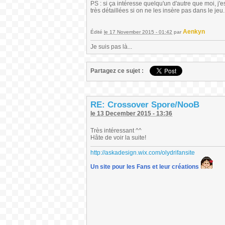
PS : si ça intéresse quelqu'un d'autre que moi, j
très détaillées si on ne les insère pas dans le jeu.
Aenkyn
Édité
le 17 November 2015 - 01:42
par
Je suis pas là...
Partagez ce sujet :
RE: Crossover Spore/NooB
le 13 December 2015 - 13:36
Très intéressant ^^
Hâte de voir la suite!
http://askadesign.wix.com/olydrifansite
Un site pour les Fans et leur créations