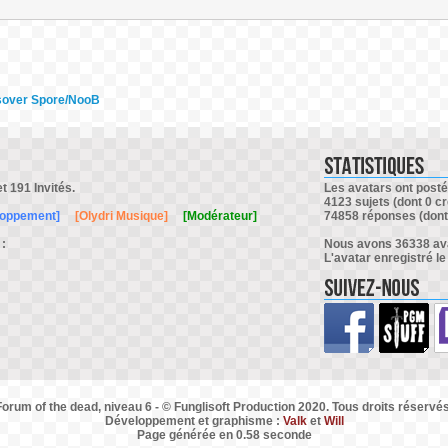
sover Spore/NooB
et 191 Invités.
Les avatars ont posté 
4123 sujets (dont 0 cr
loppement]
[Olydri Musique]
[Modérateur]
74858 réponses (dont 
 :
Nous avons 36338 avat
L'avatar enregistré le
Forum of the dead, niveau 6 - © Funglisoft Production 2020. Tous droits réservés
Développement et graphisme :
Valk
et
Will
Page générée en 0.58 seconde