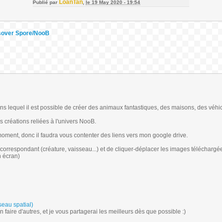
LoanTan
Publié par
,
le 19 May 2020 - 19:54
sover Spore/NooB
s lequel il est possible de créer des animaux fantastiques, des maisons, des véhic
s créations reliées à l'univers NooB.
oment, donc il faudra vous contenter des liens vers mon google drive.
iteur correspondant (créature, vaisseau...) et de cliquer-déplacer les images téléchargé
n écran)
seau spatial)
n faire d'autres, et je vous partagerai les meilleurs dès que possible :)