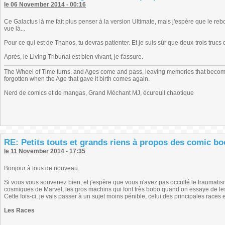
le 06 November 2014 - 00:16
Ce Galactus là me fait plus penser à la version Ultimate, mais j'espère que le r
vue là...
Pour ce qui est de Thanos, tu devras patienter. Et je suis sûr que deux-trois trucs 
Après, le Living Tribunal est bien vivant, je t'assure.
The Wheel of Time turns, and Ages come and pass, leaving memories that become
forgotten when the Age that gave it birth comes again.
Nerd de comics et de mangas, Grand Méchant MJ, écureuil chaotique
RE: Petits touts et grands riens à propos des comic b
le 11 November 2014 - 17:35
Bonjour à tous de nouveau.
Si vous vous souvenez bien, et j'espère que vous n'avez pas occulté le traumatisme
cosmiques de Marvel, les gros machins qui font très bobo quand on essaye de le
Cette fois-ci, je vais passer à un sujet moins pénible, celui des principales races e
Les Races