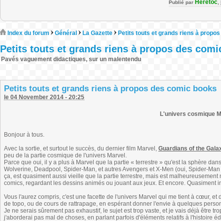
Heretoc
Publié par
,
Index du forum
Général
La Gazette
Petits touts et grands riens à propo
Petits touts et grands riens à propos des com
Pavés vaguement didactiques, sur un malentendu
Petits touts et grands riens à propos des comic books
le 04 November 2014 - 20:25
L'univers cosmique M
Bonjour à tous.
Avec la sortie, et surtout le succès, du dernier film Marvel,
Guardians of the Gala
peu de la partie cosmique de l'univers Marvel.
Parce que oui, il y a plus à Marvel que la partie « terrestre » qu'est la sphère d
Wolverine, Deadpool, Spider-Man, et autres Avengers et X-Men (oui, Spider-Man 
ça, est quasiment aussi vieille que la partie terrestre, mais est malheureusement
comics, regardant les dessins animés ou jouant aux jeux. Et encore. Quasiment
Vous l'aurez compris, c'est une facette de l'univers Marvel qui me tient à cœur, et
de topo, ou de cours de rattrapage, en espérant donner l'envie à quelques pers
Je ne serais sûrement pas exhaustif, le sujet est trop vaste, et je vais déjà être tro
j'aborderai pas mal de choses, en parlant parfois d'éléments relatifs à l'histoire éd