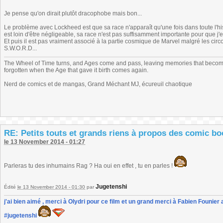
Je pense qu'on dirait plutôt dracophobe mais bon...
Le problème avec Lockheed est que sa race n'apparaît qu'une fois dans toute l'hi
est loin d'être négligeable, sa race n'est pas suffisamment importante pour que j
Et puis il est pas vraiment associé à la partie cosmique de Marvel malgré les ci
S.W.O.R.D...
The Wheel of Time turns, and Ages come and pass, leaving memories that become
forgotten when the Age that gave it birth comes again.
Nerd de comics et de mangas, Grand Méchant MJ, écureuil chaotique
RE: Petits touts et grands riens à propos des comic b
le 13 November 2014 - 01:27
Parleras tu des inhumains Rag ? Ha oui en effet , tu en parles !
Jugetenshi
Édité
le 13 November 2014 - 01:30
par
j'ai bien aimé , merci à Olydri pour ce film et un grand merci à Fabien Founier 
#jugetenshi