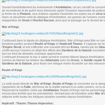
Suivant immédiatement les évènements d'
Annihilation
, cet arc narratif se conce
de reconstruire et de guérir leurs blessures après l'invasion repoussée de justess
la forme de la
Phalanx
, race d'aliens capable d'assimiler les autres via un
virus 
Dans ce deuxième volet du diptyque d'Annihilation, les graines de l'univers cos
réapparition de
Groot
et
Rocket Racoon
, ainsi que le passage sur le devant de
War of Kings
Continuant dans la lignée du diptyque Annihilation, War of Kings peut être vu co
troisième parties seraient
Realm of Kings
et l'
Impératif Thanos
. Il s'appuie sur 
l'
Empire Skrull
, et voit s'affronter une nouvelle fois les
Krees
, menés par les
Inh
conflit secoua l'univers en dépit des efforts des
Gardiens de la Galaxie
nouvellem
tout sur fond de désastre cosmique approchant.
Continuant d'explorer le bac à sable qu'est le cosmos Marvel depuis Annihilation,
cosmos de Marvel (la relation des
Inhumains
avec les
Krees
, la
famille royale S
Gardiens de la Galaxie
, pour tisser une intrigue moins focalisée sur des menace
Realm of Kings
La suite quasi-directe de
War of Kings
,
Realm of Kings
se concentre sur le dang
l'apparition de la
Faille
, déchirure de la réalité menant à un autre univers, où la
Reprenant la tradition créée par
Annihilation
, Realm of Kings met les personnage
encore plus terrible que les précédentes. Servant plus de transition entre
War of 
rattache enfin toutes les intrigues laissées ouvertes depuis Annihilation.
Impératif : Thanos
(
Thanos Imperative
)