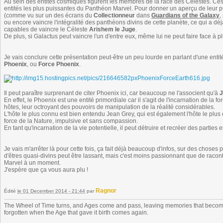
Au sein des entités cosmiques figurent les membres de la race des Célestes. Ces 
entités les plus puissantes du Panthéon Marvel. Pour donner un aperçu de leur p
(comme vu sur un des écrans du
Collectionneur
dans
Guardians of the Galaxy
,
ou encore vaincre l'intégralité des panthéons divins de cette planète, ce qui a déj
capables de vaincre le Céleste
Arishem le Juge
.
De plus, si Galactus peut vaincre l'un d'entre eux, même lui ne peut faire face à
Je vais conclure cette présentation peut-être un peu lourde en parlant d'une entit
Phoenix
, ou
Force Phoenix
.
Il peut paraître surprenant de citer Phoenix ici, car beaucoup ne l'associent qu'à
J
En effet, le Phoenix est une entité primordiale car il s'agit de l'incarnation de la for
hôtes, leur octroyant des pouvoirs de manipulation de la réalité considérables.
L'hôte le plus connu est bien entendu Jean Grey, qui est également l'hôte le plus c
force de la Nature, impulsive et sans compassion.
En tant qu'incarnation de la vie potentielle, il peut détruire et recréer des parties
Je vais m'arrêter là pour cette fois, ça fait déjà beaucoup d'infos, sur des choses 
d'êtres quasi-divins peut être lassant, mais c'est moins passionnant que de raco
Marvel à un moment.
J'espère que ça vous aura plu !
Ragnor
Édité
le 01 December 2014 - 21:44
par
The Wheel of Time turns, and Ages come and pass, leaving memories that become
forgotten when the Age that gave it birth comes again.