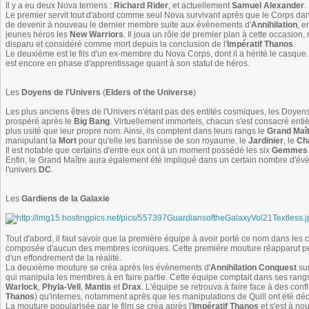
Il y a eu deux Nova terriens :
Richard Rider
, et actuellement
Samuel Alexander
.
Le premier servit tout d'abord comme seul Nova survivant après que le Corps dans 
de devenir à nouveau le dernier membre suite aux évènements d'
Annihilation
, e
jeunes héros les
New Warriors
. Il joua un rôle de premier plan à cette occasion, 
disparu et considéré comme mort depuis la conclusion de l'
Impératif Thanos
.
Le deuxième est le fils d'un ex-membre du Nova Corps, dont il a hérité le casque.
est encore en phase d'apprentissage quant à son statut de héros.
Les
Doyens de l'Univers
(
Elders of the Universe
)
Les plus anciens êtres de l'Univers n'étant pas des entités cosmiques, les Doyens
prospéré après le
Big Bang
. Virtuellement immortels, chacun s'est consacré enti
plus usité que leur propre nom. Ainsi, ils comptent dans leurs rangs le
Grand Maî
manipulant la
Mort
pour qu'elle les bannisse de son royaume, le
Jardinier
, le
Ch
Il est notable que certains d'entre eux ont à un moment possédé les six
Gemmes de
Enfin, le Grand Maître aura également été impliqué dans un certain nombre d'é
l'univers
DC
.
Les
Gardiens de la Galaxie
Tout d'abord, il faut savoir que la première équipe à avoir porté ce nom dans les
composée d'aucun des membres iconiques. Cette première mouture réapparut peu 
d'un effondrement de la réalité.
La deuxième mouture se créa après les évènements d'
Annihilation Conquest
sur
qui manipula les membres à en faire partie. Cette équipe comptait dans ses ran
Warlock
,
Phyla-Vell
,
Mantis
et
Drax
. L'équipe se retrouva à faire face à des confli
Thanos
) qu'internes, notamment après que les manipulations de Quill ont été dé
La mouture popularisée par le film se créa après l'
Impératif Thanos
et s'est à no