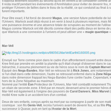
s'opposa tellement souvent au second qu'ils en vinrent à se considérer comme a
Il resta inactif pendant les évènements d'Annihilation pour éviter de devenir fou, 
protéger l'Univers de failles dans le tissu de la réalité, ce qui conduisit au final à
furent importants.
Pour être exact, il fut forcé de devenir
Magus
, une version future potentielle de
l'Univers. Warlock avait déjà réussi à en venir à bout à plusieurs reprises, mais M
une puissance énorme et une absence totale de scrupules au moment de l'utiliser
Magus comme Warlock ont été décrits comme étant des petits dieux en terme de pui
que Warlock a une connexion à l'univers et peut utiliser une «
magie quantique
»
Mar-Vell
Envoyé sur Terre comme pion dans le cadre d'un affrontement couvert entre deux 
Kree finit par prendre en amitié la planète qu'il était chargé d'observer dans le 
hiérarchie, il assuma pleinement sa vie de héros sous le nom de
Captain Marvel
Équipé des
Nega-Bandes
, Mar-Vell se retrouva lié à
Rick Jones
, ami notamment
si l'un était dans cette dimension, l'autre se retrouvait enfermé dans la
Zone Néga
dans notre dimension frappait les Nega-Bandes l'une contre l'autre. Cependant, l
hors de la Zone Négative au maximum.
Nommé par l'entité
Eon
Protecteur de l'Univers, Mar-Vell combattit notamment T
un vilain de seconde zone. Il finit par en mourir, devenant ainsi le premier héros 
Mar-Vell est également à l'origine des pouvoirs de
Carol Danvers
,
Miss Marvel
(
moitié Kree suite à un accident lors d'un combat.
Deux de ses enfants, conçus après sa mort par sa compagne à partir de son maté
cosmique : son fils
Genis-Vell
, recréa l'univers avant de devenir fou, et sa fille
Phy
successeur à Quasar, puis en tant qu'
Avatar de la Mort
.