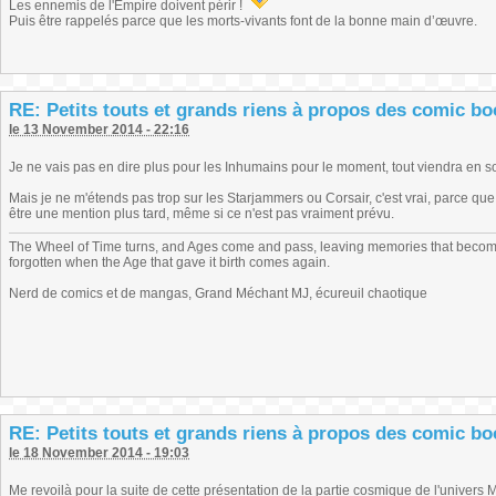
Les ennemis de l'Empire doivent périr !
Puis être rappelés parce que les morts-vivants font de la bonne main d’œuvre.
RE: Petits touts et grands riens à propos des comic b
le 13 November 2014 - 22:16
Je ne vais pas en dire plus pour les Inhumains pour le moment, tout viendra en s
Mais je ne m'étends pas trop sur les Starjammers ou Corsair, c'est vrai, parce q
être une mention plus tard, même si ce n'est pas vraiment prévu.
The Wheel of Time turns, and Ages come and pass, leaving memories that become
forgotten when the Age that gave it birth comes again.
Nerd de comics et de mangas, Grand Méchant MJ, écureuil chaotique
RE: Petits touts et grands riens à propos des comic b
le 18 November 2014 - 19:03
Me revoilà pour la suite de cette présentation de la partie cosmique de l'univers 