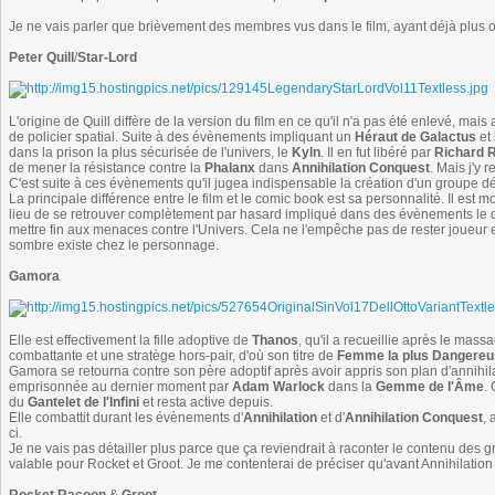
Je ne vais parler que brièvement des membres vus dans le film, ayant déjà plus 
Peter Quill
/
Star-Lord
L'origine de Quill diffère de la version du film en ce qu'il n'a pas été enlevé, mais
de policier spatial. Suite à des évènements impliquant un
Héraut de Galactus
et 
dans la prison la plus sécurisée de l'univers, le
Kyln
. Il en fut libéré par
Richard R
de mener la résistance contre la
Phalanx
dans
Annihilation Conquest
. Mais j'y r
C'est suite à ces évènements qu'il jugea indispensable la création d'un groupe 
La principale différence entre le film et le comic book est sa personnalité. Il est 
lieu de se retrouver complètement par hasard impliqué dans des évènements le dépa
mettre fin aux menaces contre l'Univers. Cela ne l'empêche pas de rester joueur et 
sombre existe chez le personnage.
Gamora
Elle est effectivement la fille adoptive de
Thanos
, qu'il a recueillie après le mass
combattante et une stratège hors-pair, d'où son titre de
Femme la plus Dangereus
Gamora se retourna contre son père adoptif après avoir appris son plan d'annihilat
emprisonnée au dernier moment par
Adam Warlock
dans la
Gemme de l'Âme
.
du
Gantelet de l'Infini
et resta active depuis.
Elle combattit durant les évènements d'
Annihilation
et d'
Annihilation Conquest
, 
ci.
Je ne vais pas détailler plus parce que ça reviendrait à raconter le contenu des 
valable pour Rocket et Groot. Je me contenterai de préciser qu'avant Annihilation e