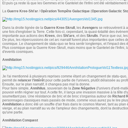
Et puis ça reste là que les Gemmes et le Gantelet de l'Infini ont été véritablement 
La
Guerre Kree-Shi'ar
/
Opération Tempête Galactique
(
Operation Galactic St
Dans la droite lignée de la
Guerre Kree-Skrull
, les
Avengers
se retrouvèrent à a
une fois d'englober la Terre. Cette fois-ci, cependant, la quasi-totalité des évè
importante aux actions des
Krees
, des
Shi'ars
, et des
Skrulls
. Parce que oui, les
De plus, les répercussions de cet arc narratif furent plus importantes que celles d
cosmique. Le changement de statu-quo se fera sentir longtemps, et l'impact des
Plus cosmique que la Guerre Kree-Skrull, mais moins que le Gantelet de l'Infini,
d'events cosmiques.
Annihilation
Je l'ai mentionné à plusieurs reprises comme étant un changement de statu-quo, et il
permit de
relancer l'intérêt
pour cette partie de l'univers, plutôt délaissée au pro
Ensuite, sur le plan narratif, il changea pas mal la donne.
Pour faire simple,
Annihilus
, souverain de la
Zone Négative
(l'univers d'anti-mat
pouvoir enfin régner sur tout. A cette fin, il lança une invasion massive à la tê
soumettant pas. Une résistance de bric et de broc s'organisa autour de
Richard R
personnages classiques mais passés de mode, comme vous aurez pu le lire plus
Annihilation
a donc été un souffle d'air frais dans le cosmos Marvel, tant au plan 
vierge, et au plan narratif au vu de l'ampleur des changements, dont la destructi
qu'une partie.
Annihilation Conquest