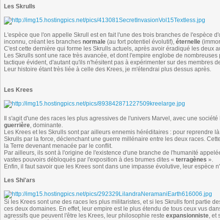
Les Skrulls
L'espèce que l'on appelle Skrull est en fait l'une des trois branches de l'espèce d'
inconnu, créant les branches
normale
(au fort potentiel évolutif),
éternelle
(immort
C'est cette dernière qui forme les Skrulls actuels, après avoir éradiqué les deux a
Les Skrulls sont une race très avancée, et dont l'empire englobe de nombreuses
tactique évident, d'autant qu'ils n'hésitent pas à expérimenter sur des membres d
Leur histoire étant très liée à celle des Krees, je m'étendrai plus dessus après.
Les Krees
Il s'agit d'une des races les plus agressives de l'univers Marvel, avec une sociét
guerrière
, dominante.
Les Krees et les Skrulls sont par ailleurs ennemis héréditaires : pour reprendre là
Skrulls par la force, déclenchant une guerre millénaire entre les deux races. Cett
la Terre devenant menacée par le conflit.
Par ailleurs, ils sont à l'origine de l'existence d'une branche de l'humanité appel
vastes pouvoirs débloqués par l'exposition à des brumes dites «
terragènes
».
Enfin, il faut savoir que les Krees sont dans une impasse évolutive, leur espèce
Les Shi'ars
Si les Krees sont une des races les plus militaristes, et si les Skrulls font partie
ces deux domaines. En effet, leur empire est le plus étendu de tous ceux vus dans 
agressifs que peuvent l'être les Krees, leur philosophie reste
expansionniste
, et