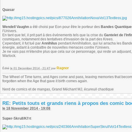
Quasar
Wendell Vaughn
a été choisi par Eon pour être le porteur des
Bandes Quantique
l'Univers.
En tant que tel, il prit part à des événements tels que la crise du
Gantelet de l'Infi
cosmiques, notamment des tentatives d'invasion de la part des Krees.
Cependant, il fut tué par
Annihilus
pendant Annihilation, qui lui arracha les Band
énergie, aidant à combattre de nouvelles menaces contre l'Univers.
Je ne vais pas m'étendre plus que cela sur ce personnage, qui reste un adjuvan
Warlock.
Ragnor
Édité
le 01 December 2014 - 21:47
par
The Wheel of Time turns, and Ages come and pass, leaving memories that become
forgotten when the Age that gave it birth comes again.
Nerd de comics et de mangas, Grand Méchant MJ, écureuil chaotique
RE: Petits touts et grands riens à propos des comic b
le 18 November 2014 - 19:08
Super-Skrull
/
Kl'rt