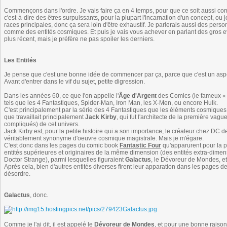
Commençons dans l'ordre. Je vais faire ça en 4 temps, pour que ce soit aussi co
c'est-à-dire des êtres surpuissants, pour la plupart l'incarnation d'un concept, o
races principales, donc ça sera loin d'être exhaustif. Je parlerais aussi des per
comme des entités cosmiques. Et puis je vais vous achever en parlant des gros e
plus récent, mais je préfère ne pas spoiler les derniers.
Les Entités
Je pense que c'est une bonne idée de commencer par ça, parce que c'est un aspec
Avant d'entrer dans le vif du sujet, petite digression.
Dans les années 60, ce que l'on appelle l'
Âge d'Argent
des Comics (le fameux 
tels que les 4 Fantastiques, Spider-Man, Iron Man, les X-Men, ou encore Hulk.
C'est principalement par la série des 4 Fantastiques que les éléments cosmiques fure
que travaillait principalement
Jack Kirby
, qui fut l'architecte de la première va
compliqués) de cet univers.
Jack Kirby est, pour la petite histoire qui a son importance, le créateur chez DC de
véritablement synonyme d'oeuvre cosmique magistrale. Mais je m'égare.
C'est donc dans les pages du comic book
Fantastic Four
qu'apparurent pour la p
entités supérieures et originaires de la même dimension (des entités extra-dim
Doctor Strange), parmi lesquelles figuraient
Galactus
, le Dévoreur de Mondes, e
Après cela, bien d'autres entités diverses firent leur apparation dans les pages de
désordre.
Galactus
, donc.
Comme je l'ai dit, il est appelé le
Dévoreur de Mondes
, et pour une bonne raison 