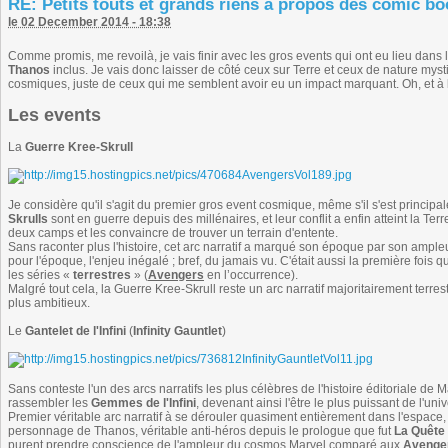
RE: Petits touts et grands riens à propos des comic b
le 02 December 2014 - 18:38
Comme promis, me revoilà, je vais finir avec les gros events qui ont eu lieu dans l
Thanos
inclus. Je vais donc laisser de côté ceux sur Terre et ceux de nature mysti
cosmiques, juste de ceux qui me semblent avoir eu un impact marquant. Oh, et à la
Les events
La
Guerre Kree-Skrull
Je considère qu'il s'agit du premier gros event cosmique, même s'il s'est principa
Skrulls
sont en guerre depuis des millénaires, et leur conflit a enfin atteint la Ter
deux camps et les convaincre de trouver un terrain d'entente.
Sans raconter plus l'histoire, cet arc narratif a marqué son époque par son amp
pour l'époque, l'enjeu inégalé ; bref, du jamais vu. C'était aussi la première fois
les séries «
terrestres
» (
Avengers
en l’occurrence).
Malgré tout cela, la Guerre Kree-Skrull reste un arc narratif majoritairement terre
plus ambitieux.
Le
Gantelet de l'Infini
(
Infinity Gauntlet
)
Sans conteste l'un des arcs narratifs les plus célèbres de l'histoire éditoriale de M
rassembler les
Gemmes de l'Infini
, devenant ainsi l'être le plus puissant de l'uni
Premier véritable arc narratif à se dérouler quasiment entièrement dans l'espace, e
personnage de Thanos, véritable anti-héros depuis le prologue que fut
La Quête
purent prendre conscience de l'ampleur du cosmos Marvel comparé aux
Avenge