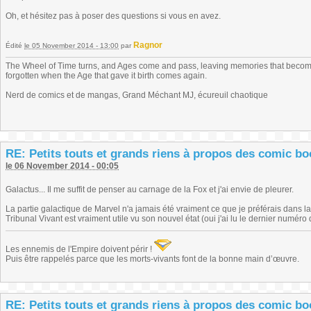
Oh, et hésitez pas à poser des questions si vous en avez.
Ragnor
Édité
le 05 November 2014 - 13:00
par
The Wheel of Time turns, and Ages come and pass, leaving memories that become
forgotten when the Age that gave it birth comes again.
Nerd de comics et de mangas, Grand Méchant MJ, écureuil chaotique
RE: Petits touts et grands riens à propos des comic b
le 06 November 2014 - 00:05
Galactus... Il me suffit de penser au carnage de la Fox et j'ai envie de pleurer.
La partie galactique de Marvel n'a jamais été vraiment ce que je préférais dans 
Tribunal Vivant est vraiment utile vu son nouvel état (oui j'ai lu le dernier numéro 
Les ennemis de l'Empire doivent périr !
Puis être rappelés parce que les morts-vivants font de la bonne main d’œuvre.
RE: Petits touts et grands riens à propos des comic b