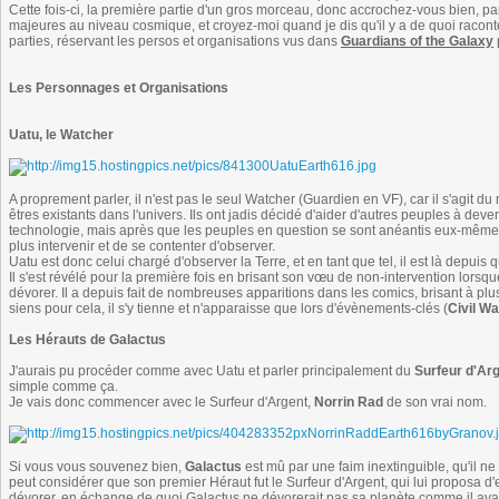
Cette fois-ci, la première partie d'un gros morceau, donc accrochez-vous bien, p
majeures au niveau cosmique, et croyez-moi quand je dis qu'il y a de quoi raconter
parties, réservant les persos et organisations vus dans
Guardians of the Galaxy
Les Personnages et Organisations
Uatu, le Watcher
A proprement parler, il n'est pas le seul Watcher (Guardien en VF), car il s'agit 
êtres existants dans l'univers. Ils ont jadis décidé d'aider d'autres peuples à de
technologie, mais après que les peuples en question se sont anéantis eux-mêmes 
plus intervenir et de se contenter d'observer.
Uatu est donc celui chargé d'observer la Terre, et en tant que tel, il est là depuis 
Il s'est révélé pour la première fois en brisant son vœu de non-intervention lorsq
dévorer. Il a depuis fait de nombreuses apparitions dans les comics, brisant à pl
siens pour cela, il s'y tienne et n'apparaisse que lors d'évènements-clés (
Civil Wa
Les Hérauts de Galactus
J'aurais pu procéder comme avec Uatu et parler principalement du
Surfeur d'Ar
simple comme ça.
Je vais donc commencer avec le Surfeur d'Argent,
Norrin Rad
de son vrai nom.
Si vous vous souvenez bien,
Galactus
est mû par une faim inextinguible, qu'il 
peut considérer que son premier Héraut fut le Surfeur d'Argent, qui lui proposa d'
dévorer, en échange de quoi Galactus ne dévorerait pas sa planète comme il avait