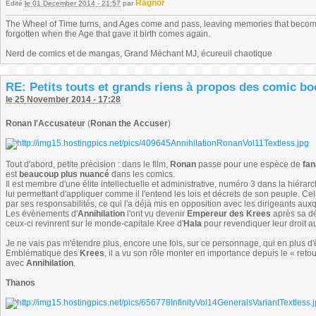
Ragnor
Édité
le 01 December 2014 - 21:57
par
The Wheel of Time turns, and Ages come and pass, leaving memories that become
forgotten when the Age that gave it birth comes again.
Nerd de comics et de mangas, Grand Méchant MJ, écureuil chaotique
RE: Petits touts et grands riens à propos des comic b
le 25 November 2014 - 17:28
Ronan l'Accusateur
(
Ronan the Accuser
)
Tout d'abord, petite précision : dans le film,
Ronan
passe pour une espèce de
fan
est
beaucoup plus nuancé
dans les comics.
Il est membre d'une élite intellectuelle et administrative, numéro 3 dans la hiérarch
lui permettant d'appliquer comme il l'entend les lois et décrets de son peuple. Ce
par ses responsabilités, ce qui l'a déjà mis en opposition avec les dirigeants auxq
Les évènements d'
Annihilation
l'ont vu devenir
Empereur des Krees
après sa dé
ceux-ci revinrent sur le monde-capitale Kree d'
Hala
pour revendiquer leur droit au
Je ne vais pas m'étendre plus, encore une fois, sur ce personnage, qui en plus d'êt
Emblématique des
Krees
, il a vu son rôle monter en importance depuis le « reto
avec
Annihilation
.
Thanos