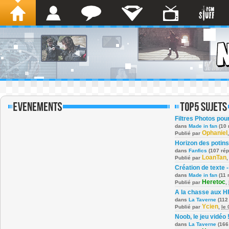
Filtres Photos po
dans
Made in fan
(10 
Ophaniel
Publié par
Horizon des potins
dans
Fanfics
(107 ré
LoanTan
Publié par
Création de texte -
dans
Made in fan
(11 
Heretoc
Publié par
,
A la chasse aux H
dans
La Taverne
(112
Ycien
Publié par
,
le
Noob, le jeu vidéo 
dans
La Taverne
(166