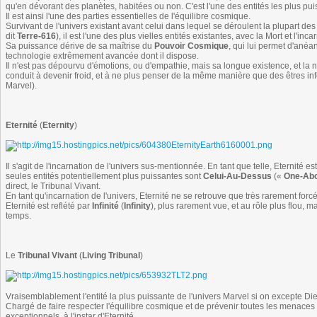
qu'en dévorant des planètes, habitées ou non. C'est l'une des entités les plus pui
Il est ainsi l'une des parties essentielles de l'équilibre cosmique.
Survivant de l'univers existant avant celui dans lequel se déroulent la plupart des
dit
Terre-616
), il est l'une des plus vielles entités existantes, avec la Mort et l'in
Sa puissance dérive de sa maîtrise du
Pouvoir Cosmique
, qui lui permet d'anéan
technologie extrêmement avancée dont il dispose.
Il n'est pas dépourvu d'émotions, ou d'empathie, mais sa longue existence, et la n
conduit à devenir froid, et à ne plus penser de la même manière que des êtres infé
Marvel).
Eternité
(
Eternity
)
Il s'agit de l'incarnation de l'univers sus-mentionnée. En tant que telle, Eternité 
seules entités potentiellement plus puissantes sont
Celui-Au-Dessus
(«
One-Abo
direct, le Tribunal Vivant.
En tant qu'incarnation de l'univers, Eternité ne se retrouve que très rarement forc
Eternité est reflété par
Infinité
(
Infinity
), plus rarement vue, et au rôle plus flou, ma
temps.
Le
Tribunal Vivant
(
Living Tribunal
)
Vraisemblablement l'entité la plus puissante de l'univers Marvel si on excepte Dieu
Chargé de faire respecter l'équilibre cosmique et de prévenir toutes les menaces e
exceptionnels, à l'instar d'Eternité.