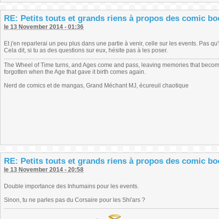
RE: Petits touts et grands riens à propos des comic b
le 13 November 2014 - 01:36
Et j'en reparlerai un peu plus dans une partie à venir, celle sur les events. Pas qu'
Cela dit, si tu as des questions sur eux, hésite pas à les poser.
The Wheel of Time turns, and Ages come and pass, leaving memories that become
forgotten when the Age that gave it birth comes again.
Nerd de comics et de mangas, Grand Méchant MJ, écureuil chaotique
RE: Petits touts et grands riens à propos des comic b
le 13 November 2014 - 20:58
Double importance des Inhumains pour les events.
Sinon, tu ne parles pas du Corsaire pour les Shi'ars ?