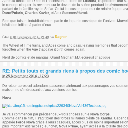
Après la défaite de D’ken et l’ascension au trône de
Lilandra
, ils perdirent leur 
le concept claque). Ils revinrent sur le devant de la scène pendant les évènement
parlant de la famille royale Shi’ar. Ce fut l’occasion pour eux de refaire équipe
Dane
/
Polaris
,
Charles Xavier
, et Alex Summers/Havok.
Bien que faisant indubitablement partie de la partie cosmique de l’univers Marvel
hésitation initiale à parler d’eux.
Ragnor
Édité
le 01 December 2014 - 21:49
par
The Wheel of Time turns, and Ages come and pass, leaving memories that become
forgotten when the Age that gave it birth comes again.
Nerd de comics et de mangas, Grand Méchant MJ, écureuil chaotique
RE: Petits touts et grands riens à propos des comic b
le 25 November 2014 - 17:23
De retour après cet adendum, passons maintenant aux personnages vus sous une
mais en ne s'intéressant qu'aux versions comics.
Nova
Je vais commencer par préciser deux-trois choses sur le
Nova Corps
.
Comme dans le film, il s'agit bien des forces militaires d'élite de
Xandar
. Cependa
appelée
Force Nova
grâce à leurs casques, accès plus ou moins important selon l
plus important est l'accès ; leur chef,
Nova Prime
, ayant accès à la totalité des p