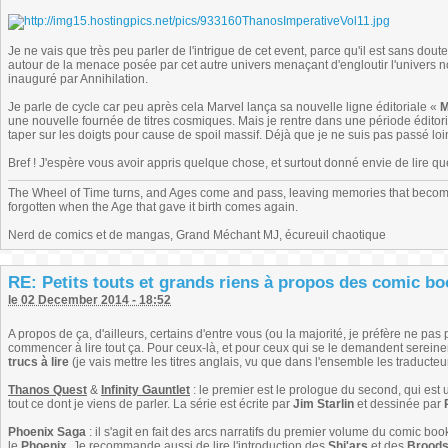
Je ne vais que très peu parler de l'intrigue de cet event, parce qu'il est sans dou
autour de la menace posée par cet autre univers menaçant d'engloutir l'univers norm
inauguré par Annihilation.
Je parle de cycle car peu après cela Marvel lança sa nouvelle ligne éditoriale «
M
une nouvelle fournée de titres cosmiques. Mais je rentre dans une période éditori
taper sur les doigts pour cause de spoil massif. Déjà que je ne suis pas passé loin
Bref ! J'espère vous avoir appris quelque chose, et surtout donné envie de lire qu
The Wheel of Time turns, and Ages come and pass, leaving memories that become
forgotten when the Age that gave it birth comes again.
Nerd de comics et de mangas, Grand Méchant MJ, écureuil chaotique
RE: Petits touts et grands riens à propos des comic b
le 02 December 2014 - 18:52
A propos de ça, d'ailleurs, certains d'entre vous (ou la majorité, je préfère ne p
commencer à lire tout ça. Pour ceux-là, et pour ceux qui se le demandent serein
trucs à lire
(je vais mettre les titres anglais, vu que dans l'ensemble les traducteu
Thanos Quest
&
Infinity Gauntlet
: le premier est le prologue du second, qui est 
tout ce dont je viens de parler. La série est écrite par
Jim Starlin
et dessinée par
Phoenix Saga
: il s'agit en fait des arcs narratifs du premier volume du comic bo
le
Phoenix
. Je recommande aussi de lire l'introduction des
Shi'ars
et des
Brood