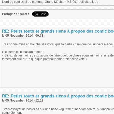
Nerd de comics et de mangas, Grand Méchant MJ, écureuil chaotique
Partagez ce sujet :
RE: Petits touts et grands riens à propos des comic b
le 05 November 2014 - 09:38
Très bonne mise en bouche, il est vrai que la partie cosmique de l'univers marve
C comme ça et pas autrement
« S'il existe au moins deux façons de faire quelque chose et qu'au moins l'une de
forcément quelqu'un quelque part pour emprunter cette voie »
RE: Petits touts et grands riens à propos des comic b
le 05 November 2014 - 12:18
J'vais essayer de poster ça sur une base vaguement hebdomadaire. Autant prévenir 
complètement.