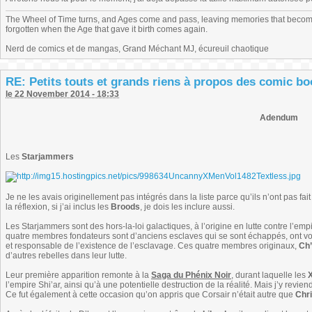
The Wheel of Time turns, and Ages come and pass, leaving memories that become
forgotten when the Age that gave it birth comes again.
Nerd de comics et de mangas, Grand Méchant MJ, écureuil chaotique
RE: Petits touts et grands riens à propos des comic b
le 22 November 2014 - 18:33
Adendum
Les
Starjammers
Je ne les avais originellement pas intégrés dans la liste parce qu’ils n’ont pas f
la réflexion, si j’ai inclus les
Broods
, je dois les inclure aussi.
Les Starjammers sont des hors-la-loi galactiques, à l’origine en lutte contre l’emp
quatre membres fondateurs sont d’anciens esclaves qui se sont échappés, ont vo
et responsable de l’existence de l’esclavage. Ces quatre membres originaux,
Ch
d’autres rebelles dans leur lutte.
Leur première apparition remonte à la
Saga du Phénix Noir
, durant laquelle les
l’empire Shi’ar, ainsi qu’à une potentielle destruction de la réalité. Mais j’y reviend
Ce fut également à cette occasion qu’on appris que Corsair n’était autre que
Chr