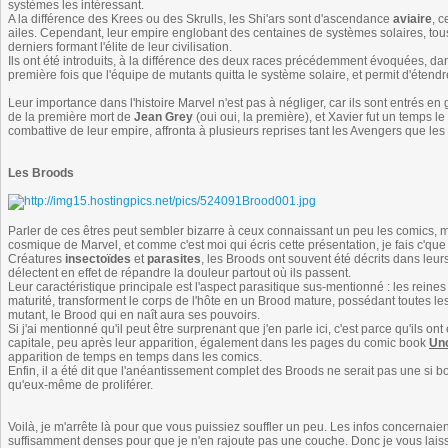
systèmes les intéressant.
A la différence des Krees ou des Skrulls, les Shi'ars sont d'ascendance
aviaire
, 
ailes. Cependant, leur empire englobant des centaines de systèmes solaires, tou
derniers formant l'élite de leur civilisation.
Ils ont été introduits, à la différence des deux races précédemment évoquées, d
première fois que l'équipe de mutants quitta le système solaire, et permit d'étend
Leur importance dans l'histoire Marvel n'est pas à négliger, car ils sont entrés en
de la première mort de
Jean Grey
(oui oui, la première), et Xavier fut un temps le
combattive de leur empire, affronta à plusieurs reprises tant les Avengers que le
Les Broods
Parler de ces êtres peut sembler bizarre à ceux connaissant un peu les comics, ma
cosmique de Marvel, et comme c'est moi qui écris cette présentation, je fais c'que 
Créatures
insectoïdes
et
parasites
, les Broods ont souvent été décrits dans leur
délectent en effet de répandre la douleur partout où ils passent.
Leur caractéristique principale est l'aspect parasitique sus-mentionné : les reines
maturité, transforment le corps de l'hôte en un Brood mature, possédant toutes les c
mutant, le Brood qui en naît aura ses pouvoirs.
Si j'ai mentionné qu'il peut être surprenant que j'en parle ici, c'est parce qu'ils o
capitale, peu après leur apparition, également dans les pages du comic book
Un
apparition de temps en temps dans les comics.
Enfin, il a été dit que l'anéantissement complet des Broods ne serait pas une si
qu'eux-même de proliférer.
Voilà, je m'arrête là pour que vous puissiez souffler un peu. Les infos concernaie
suffisamment denses pour que je n'en rajoute pas une couche. Donc je vous laisse 