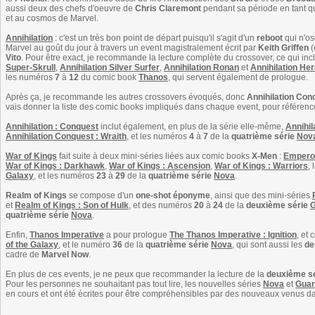
aussi deux des chefs d'oeuvre de
Chris Claremont
pendant sa période en tant q
et au cosmos de Marvel.
Annihilation
: c'est un très bon point de départ puisqu'il s'agit d'un
reboot
qui n'os
Marvel au goût du jour à travers un event magistralement écrit par
Keith Griffen
(
Vito
. Pour être exact, je recommande la lecture complète du crossover, ce qui inc
Super-Skrull
,
Annihilation Silver Surfer
,
Annihilation Ronan
et
Annihilation Her
les numéros
7
à
12
du comic book
Thanos
, qui servent également de prologue.
Après ça, je recommande les autres crossovers évoqués, donc
Annihilation Con
vais donner la liste des comic books impliqués dans chaque event, pour référenc
Annihilation : Conquest
inclut également, en plus de la série elle-même,
Annihil
Annihilation Conquest : Wraith
, et les numéros
4
à
7
de la
quatrième série
Nov
War of Kings
fait suite à deux mini-séries liées aux comic books
X-Men
:
Empero
War of Kings : Darkhawk
,
War of Kings : Ascension
,
War of Kings : Warriors
,
Galaxy
, et les numéros
23
à
29
de la
quatrième série
Nova
.
Realm of Kings
se compose d'un
one-shot éponyme
, ainsi que des mini-séries
et
Realm of Kings : Son of Hulk
, et des numéros
20
à
24
de la
deuxième série
G
quatrième série
Nova
.
Enfin,
Thanos Imperative
a pour prologue
The Thanos Imperative : Ignition
, et
of the Galaxy
, et le numéro
36
de la
quatrième série
Nova
, qui sont aussi les
de
cadre de
Marvel Now
.
En plus de ces events, je ne peux que recommander la lecture de la
deuxième s
Pour les personnes ne souhaitant pas tout lire, les nouvelles séries
Nova
et
Guar
en cours et ont été écrites pour être compréhensibles par des nouveaux venus da