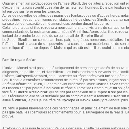
Originellement un soldat décoré de l'armée
Skrull
, des défaites à répétition ont e
d'expérimentations scientifiques afin de racheter son honneur. Doté par lesdite
fut envoyé sur Terre pour les vaincre.
Après de nouvelles défaites, des mains des Fantastiques ou d'autres héros, no
prédestiné, il regagna un temps son statut de héros chez les Skrulls de par sa part
sa race de leur capacité de métamorphose, perdue durant la guerre.
Cela ne dura pas et il se retrouva à nouveau hors-la-loi vis-à-vis de sa race, en 
commandants de la résistance aux armées d'
Annihilus
. Après cela, il se retrouv
tentant de prendre le contrôle de ce qui restait de l'
Empire Skrull
.
Le Super-Skrull est un combattant hors-pair, malgré ses nombreuses défaites. I
l'affronter, tant à cause de ses pouvoirs qu'à cause de son expérience et de son entr
une relique d'un passé dépassé. Mais ce qui est sûr est qu'il est craint comme ét
Famille royale Shi'ar
L'univers Marvel n'est pas peuplé uniquement de personnages dotés de pouvoir
dirigeants, de politiciens, et d'ambitieux. Les trois membres survivants de la famil
L'aînée,
Cal'syee
/
Deathbird
, ne put accéder au trône après avoir tué son père e
Fou, il risqua d'entraîner l'effondrement de la réalité par ses actions, forçant son 
Après la défaite de D'Ken, Lilandra devint impératrice, avec
Charles Xavier
comme
et Lilandra finit par perdre à nouveau le trône au profit de Deathbird, et fut obligé
face à la
Guerre Kree-Shi'ar
, qui se finit par l'annexion de l'
Empire Kree
par les 
Plus récemment, elle se vit détrônée par un complot visant à remettre D'Ken sur le
alliée à
Vulcan
, le plus jeune frère de
Cyclope
et
Havok
. Mais j'y reviendrai plus 
J'ai tenu à parler brièvement de ces personnages, et principalement de leur rôle 
pas que batailles cosmiques et affrontements pour la sauvegarde de la réalité. L
prouve.
Arrêtons-nous là pour le moment, j'ai déjà dépassé la taille maximum autorisée pou