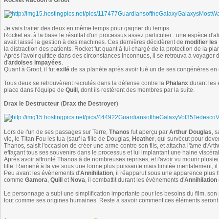
Rocket Racoon
&
Groot
Je vais traiter des deux en même temps pour gagner du temps.
Rocket est à la base le résultat d'un processus assez particulier : une espèce d'al
avait laissé la gestion à des machines. Ces dernières décidèrent de
modifier le
la distraction des patients. Rocket fut quant à lui chargé de la protection de la pla
Après l'avoir quittée dans des circonstances inconnues, il se retrouva à voyager
d'
ardoises impayées
.
Quant à Groot, il fut
exilé
de sa planète après avoir tué un de ses congénères en
Tous deux se retrouvèrent recrutés dans la défense contre la
Phalanx
durant les
place dans l'équipe de
Quill
, dont ils restèrent des membres par la suite.
Drax le Destructeur
(
Drax the Destroyer
)
Lors de l'un de ses passages sur Terre,
Thanos
fut aperçu par
Arthur Douglas
, 
vie, le Titan Fou les tua (sauf la fille de Douglas,
Heather
, qui survécut pour deven
Thanos, saisit l'occasion de créer une arme contre son fils, et attacha l'âme d'Ar
effaçant tous ses souvenirs dans le processus et lui implantant une haine viscéra
Après avoir affronté Thanos à de nombreuses reprises, et l'avoir vu mourir plusieu
fille. Ramené à la vie sous une forme plus puissante mais limitée mentalement, il 
Peu avant les évènements d'
Annihilation
, il réapparut sous une apparence plus hu
comme
Gamora
,
Quill
et
Nova
, il combattit durant les évènements d'
Annihilation
Le personnage a subi une simplification importante pour les besoins du film, so
tout comme ses origines humaines. Reste à savoir comment ces éléments seront intro