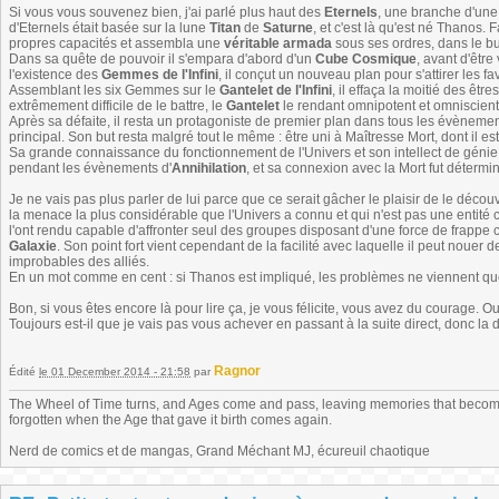
Si vous vous souvenez bien, j'ai parlé plus haut des
Eternels
, une branche d'une
d'Eternels était basée sur la lune
Titan
de
Saturne
, et c'est là qu'est né Thanos. 
propres capacités et assembla une
véritable armada
sous ses ordres, dans le b
Dans sa quête de pouvoir il s'empara d'abord d'un
Cube Cosmique
, avant d'être
l'existence des
Gemmes de l'Infini
, il conçut un nouveau plan pour s'attirer les f
Assemblant les six Gemmes sur le
Gantelet de l'Infini
, il effaça la moitié des êt
extrêmement difficile de le battre, le
Gantelet
le rendant omnipotent et omniscient
Après sa défaite, il resta un protagoniste de premier plan dans tous les évènement
principal. Son but resta malgré tout le même : être uni à Maîtresse Mort, dont il est
Sa grande connaissance du fonctionnement de l'Univers et son intellect de génie l
pendant les évènements d'
Annihilation
, et sa connexion avec la Mort fut détermin
Je ne vais pas plus parler de lui parce que ce serait gâcher le plaisir de le découv
la menace la plus considérable que l'Univers a connu et qui n'est pas une entité 
l'ont rendu capable d'affronter seul des groupes disposant d'une force de frapp
Galaxie
. Son point fort vient cependant de la facilité avec laquelle il peut nouer
improbables des alliés.
En un mot comme en cent : si Thanos est impliqué, les problèmes ne viennent 
Bon, si vous êtes encore là pour lire ça, je vous félicite, vous avez du courage. O
Toujours est-il que je vais pas vous achever en passant à la suite direct, donc la 
Ragnor
Édité
le 01 December 2014 - 21:58
par
The Wheel of Time turns, and Ages come and pass, leaving memories that become
forgotten when the Age that gave it birth comes again.
Nerd de comics et de mangas, Grand Méchant MJ, écureuil chaotique