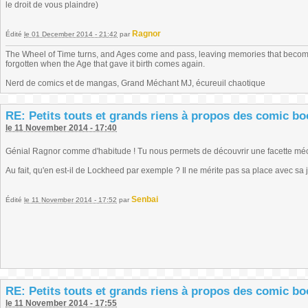
le droit de vous plaindre)
Ragnor
Édité
le 01 December 2014 - 21:42
par
The Wheel of Time turns, and Ages come and pass, leaving memories that become
forgotten when the Age that gave it birth comes again.
Nerd de comics et de mangas, Grand Méchant MJ, écureuil chaotique
RE: Petits touts et grands riens à propos des comic b
le 11 November 2014 - 17:40
Génial Ragnor comme d'habitude ! Tu nous permets de découvrir une facette mé
Au fait, qu'en est-il de Lockheed par exemple ? Il ne mérite pas sa place avec sa j
Senbai
Édité
le 11 November 2014 - 17:52
par
RE: Petits touts et grands riens à propos des comic b
le 11 November 2014 - 17:55