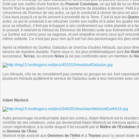
Doté par son maître d'une fraction du
Pouvoir Cosmique
, ce qui fait de lui un ê
Norrin Rad le guida dans l'univers, à la recherche de planètes à dévorer. Petit à pe
conscience de l'horreur de ses actes, ce qui le conduisit à choisir de plus en plu
Cela dura jusqu'à ce qu'ils arrivent à proximité de la Terre. C'est là que les
Quatre
actes, ce qui le conduisit à se retourner contre son maître et à aider les quatre 
pour sa rébellion, il finit par échapper à son confinement sur notre planète et à fai
le pouvait. Il redevint le Héraut du Dévoreur de Mondes suite aux évènements d'
A
Le Surfeur est connu pour sa sagesse, et son empathie envers ceux qu'il rencontr
même solitude. Ce n'est pas pour rien qu'il est l'un des personnages les plus e
Après la rébellion du Surfeur, Galactus se chercha d'autres Hérauts, qui pour diver
service de manière durable. Parmi ceux-ci, les plus emblématiques sont
Air-Wal
successeur,
Terrax
, ou encore
Nova
(à ne pas confondre avec un membre du
No
Les Hérauts, s'ils ne se considèrent pas comme un groupe en soi, font cependant pre
plusieurs Hérauts quittèrent le service de Galactus suite à leur rencontre avec ce
Adam Warlock
Autre personnage incontournable dans les comics, Adam Warlock est le résultat d
contrôle de ses créateurs, celui qui deviendrait Adam Warlock se retrouva après u
cocon régénérateur, à la sortie duquel il fut recueilli par le
Maître de l'Evolution
(
la
Gemme de l'Âme
.
Warlock reste associé aux
Gemmes de l'Infini
et à
Thanos
pour la raison toute si