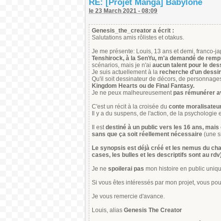
RE: [Projet Manga] Babylone
le 23 March 2021 - 08:09
Genesis_the_creator a écrit :
Salutations amis rôlistes et otakus.
Je me présente: Louis, 13 ans et demi, franco-j
Tenshirock, à la SenYu, m'a demandé de rempli
scénarios, mais je n'ai
aucun talent pour le des
Je suis actuellement à la
recherche d'un dessi
Qu'il soit dessinateur de décors, de personnage
Kingdom Hearts ou de Final Fantasy.
Je ne peux malheureusement
pas rémunérer ava
C'est un récit à la croisée du
conte moralisateu
Il y a du suspens, de l'action, de la psychologie 
Il est
destiné à un public vers les 16 ans, mais
sans que ça soit réellement nécessaire
(une s
Le synopsis est déjà créé et les nemus du cha
cases, les bulles et les descriptifs sont au rdv
Je ne
spoilerai pas
mon histoire en public uniq
Si vous êtes intéressés par mon projet, vous po
Je vous remercie d'avance.
Louis, alias
Genesis The Creator