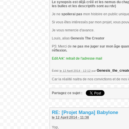
Le synopsis est déjà créé et les nemus du chap
les bulles et les descriptifs sont au rdv)
Je ne
spoilerai pas
mon histoire en public uniqu
Si vous êtes intéressés par mon projet, vous pou
Je vous remercie d'avance.
Louis, alias
Genesis The Creator
PS: Merci de
ne pas me juger sur mon âge quant 
réflexion.
Edit Ark': retrait de l'adresse mail
Genesis_the_creat
Édité
le 12 April 2014 - 12:12
par
Car la réalité naitra de nos convictions et de nos 
Partagez ce sujet :
RE: [Projet Manga] Babylone
le 12 April 2014 - 11:38
Yop,