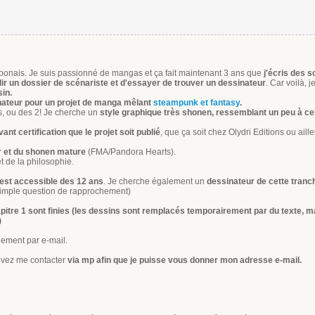
aponais. Je suis passionné de mangas et ça fait maintenant 3 ans que
j'écris des 
r un dossier de scénariste et d'essayer de trouver un dessinateur
. Car voilà, j
sin.
nateur pour un projet de manga mêlant
steampunk et fantasy
.
s, ou des 2! Je cherche un
style graphique très shonen, ressemblant un peu à ce
nt certification que le projet soit publié
, que ça soit chez Olydri Editions ou aille
r et du shonen mature
(FMA/Pandora Hearts).
et de la philosophie.
 est accessible des 12 ans
. Je cherche également un
dessinateur de cette tranc
imple question de rapprochement)
pitre 1 sont finies (les dessins sont remplacés temporairement par du texte, m
)
uement par e-mail.
uvez me contacter
via mp afin que je puisse vous donner mon adresse e-mail.