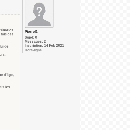
scénarios
.
Pierrel1
e fais des
Sujet: 0
Messages: 2
Inscription: 14 Feb 2021
lui de
Hors-ligne
urs.
he d'âge,
ais les