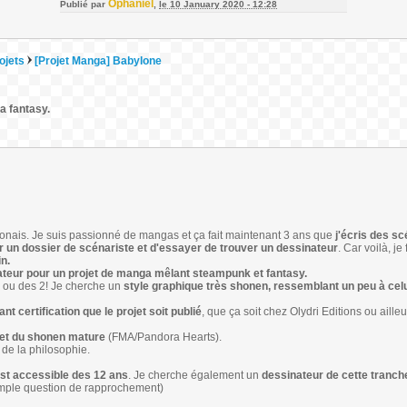
Ophaniel
Publié par
,
le 10 January 2020 - 12:28
ojets
[Projet Manga] Babylone
a fantasy.
ponais. Je suis passionné de mangas et ça fait maintenant 3 ans que
j'écris des s
 un dossier de scénariste et d'essayer de trouver un dessinateur
. Car voilà, je
n.
teur pour un projet de manga mêlant steampunk et fantasy.
, ou des 2! Je cherche un
style graphique très shonen, ressemblant un peu à celu
t certification que le projet soit publié
, que ça soit chez Olydri Editions ou ailleu
 et du shonen mature
(FMA/Pandora Hearts).
t de la philosophie.
est accessible des 12 ans
. Je cherche également un
dessinateur de cette tranch
mple question de rapprochement)