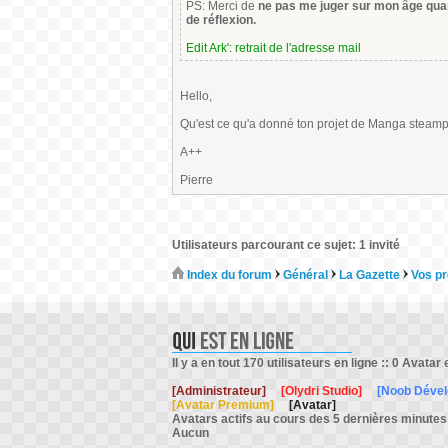
PS: Merci de
ne pas me juger sur mon âge quant
de réflexion.
Edit Ark': retrait de l'adresse mail
Hello,
Qu'est ce qu'a donné ton projet de Manga steamp
A++
Pierre
Utilisateurs parcourant ce sujet: 1 invité
Index du forum
Général
La Gazette
Vos pr
Il y a en tout 170 utilisateurs en ligne :: 0 Avatar 
[Administrateur]
[Olydri Studio]
[Noob Déve
[Avatar Premium]
[Avatar]
Avatars actifs au cours des 5 dernières minutes
Aucun