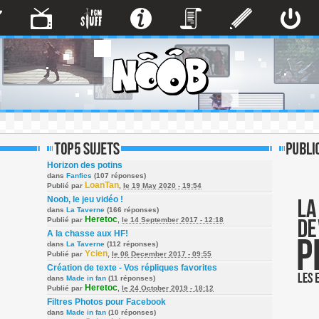
Horizon des potins
dans
Fanfics
(107 réponses)
LoanTan
Publié par
,
le 19 May 2020 - 19:54
Noob, le jeu vidéo !
dans
La Taverne
(166 réponses)
Heretoc
Publié par
,
le 14 September 2017 - 12:18
A la chasse aux HF!
dans
La Taverne
(112 réponses)
Ycien
Publié par
,
le 06 December 2017 - 09:55
Création de texte - Vos répliques favorites
dans
Made in fan
(11 réponses)
Heretoc
Publié par
,
le 24 October 2019 - 18:12
Filtres Photos pour Facebook
dans
Made in fan
(10 réponses)