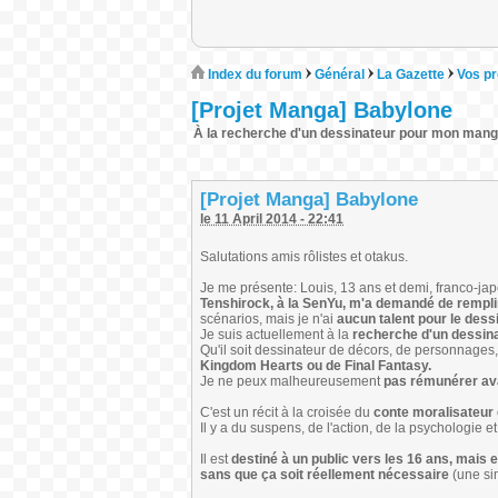
Index du forum
Général
La Gazette
Vos pr
[Projet Manga] Babylone
À la recherche d'un dessinateur pour mon mang
[Projet Manga] Babylone
le 11 April 2014 - 22:41
Salutations amis rôlistes et otakus.
Je me présente: Louis, 13 ans et demi, franco-ja
Tenshirock, à la SenYu, m'a demandé de remplir
scénarios, mais je n'ai
aucun talent pour le dessi
Je suis actuellement à la
recherche d'un dessina
Qu'il soit dessinateur de décors, de personnages
Kingdom Hearts ou de Final Fantasy.
Je ne peux malheureusement
pas rémunérer avan
C'est un récit à la croisée du
conte moralisateur
Il y a du suspens, de l'action, de la psychologie e
Il est
destiné à un public vers les 16 ans, mais 
sans que ça soit réellement nécessaire
(une si