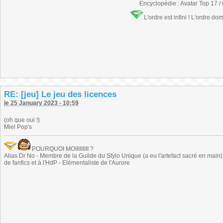
Encyclopédie : Avatar Top 17 /
L'ordre est infini ! L'ordre do
RE: [jeu] Le jeu des licences
le 25 January 2023 - 10:59
(oh que oui !)
Miel Pop's
POURQUOI MOIIIIIIIII ?
Alias Dr No - Membre de la Guilde du Stylo Unique (a eu l'artefact sacré en main) -
de fanfics et à l'HdP - Elémentaliste de l'Aurore