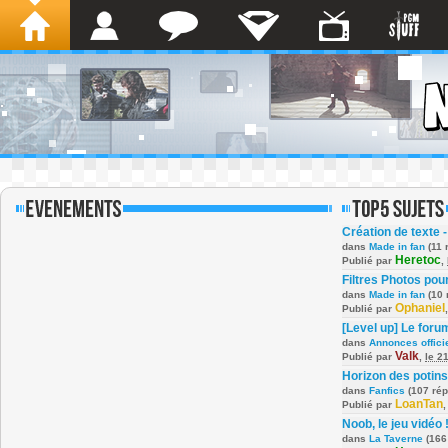
Création de texte -
dans
Made in fan
(11 
Heretoc
Publié par
,
Filtres Photos po
dans
Made in fan
(10 
Ophaniel
Publié par
[Level up] Le foru
dans
Annonces offici
Valk
Publié par
,
le 2
Horizon des potins
dans
Fanfics
(107 ré
LoanTan
Publié par
Noob, le jeu vidéo 
dans
La Taverne
(166