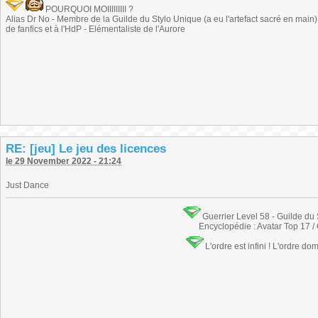
POURQUOI MOIIIIIIIII ?
Alias Dr No - Membre de la Guilde du Stylo Unique (a eu l'artefact sacré en main) -
de fanfics et à l'HdP - Elémentaliste de l'Aurore
RE: [jeu] Le jeu des licences
le 29 November 2022 - 21:24
Just Dance
Guerrier Level 58 - Guilde du
Encyclopédie : Avatar Top 17 /
L'ordre est infini ! L'ordre do