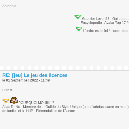
Arkanoid
Guerrier Level 58 - Guilde du
Encyclopédie : Avatar Top 17 /
L'ordre est infini ! L'ordre do
RE: [jeu] Le jeu des licences
le 01 September 2022 - 11:49
Bifrost
POURQUOI MOIIIIIIIII ?
Alias Dr No - Membre de la Guilde du Stylo Unique (a eu l'artefact sacré en main) -
de fanfics et à l'HdP - Elémentaliste de l'Aurore