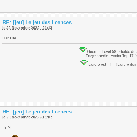
RE: [jeu] Le jeu des licences
le 28 November 2022 - 21:13
Half Life
Guerrier Level 58 - Guilde du
Encyclopédie : Avatar Top 17 /
L'ordre est infini ! L'ordre do
RE: [jeu] Le jeu des licences
le 29 November 2022 - 19:07
I B M