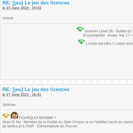
RE: [jeu] Le jeu des licences
le 23 June 2022 - 19:43
Unreal
Guerrier Level 58 - Guilde du
Encyclopédie : Avatar Top 17 /
L'ordre est infini ! L'ordre do
RE: [jeu] Le jeu des licences
le 27 June 2022 - 16:41
Valérian
POURQUOI MOIIIIIIIII ?
Alias Dr No - Membre de la Guilde du Stylo Unique (a eu l'artefact sacré en main) -
de fanfics et à l'HdP - Elémentaliste de l'Aurore