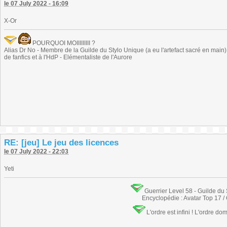
le 07 July 2022 - 16:09
X-Or
POURQUOI MOIIIIIIIII ?
Alias Dr No - Membre de la Guilde du Stylo Unique (a eu l'artefact sacré en main) -
de fanfics et à l'HdP - Elémentaliste de l'Aurore
RE: [jeu] Le jeu des licences
le 07 July 2022 - 22:03
Yeti
Guerrier Level 58 - Guilde du
Encyclopédie : Avatar Top 17 /
L'ordre est infini ! L'ordre do