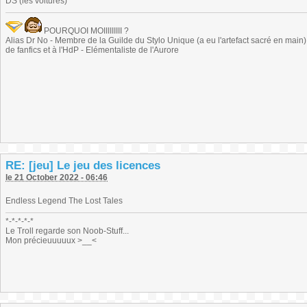
DS (les voitures)
POURQUOI MOIIIIIIIII ?
Alias Dr No - Membre de la Guilde du Stylo Unique (a eu l'artefact sacré en main) -
de fanfics et à l'HdP - Elémentaliste de l'Aurore
RE: [jeu] Le jeu des licences
le 21 October 2022 - 06:46
Endless Legend The Lost Tales
*-*-*-*-*
Le Troll regarde son Noob-Stuff...
Mon précieuuuuux >__<