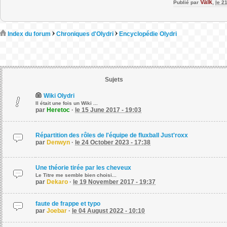
Valk
Publié par
,
le 2
Index du forum
Chroniques d'Olydri
Encyclopédie Olydri
Sujets
Wiki Olydri
Il était une fois un Wiki ...
par
Heretoc
·
le 15 June 2017 - 19:03
Répartition des rôles de l'équipe de fluxball Just'roxx
par
Denwyn
·
le 24 October 2023 - 17:38
Une théorie tirée par les cheveux
Le Titre me semble bien choisi...
par
Dekaro
·
le 19 November 2017 - 19:37
faute de frappe et typo
par
Joebar
·
le 04 August 2022 - 10:10