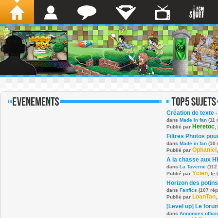
Création de texte -
dans
Made in fan
(11 
Heretoc
Publié par
,
Filtres Photos po
dans
Made in fan
(10 
Ophaniel
Publié par
A la chasse aux H
dans
La Taverne
(112
Ycien
Publié par
,
le
Horizon des potins
dans
Fanfics
(107 ré
LoanTan
Publié par
[Level up] Le foru
dans
Annonces offici