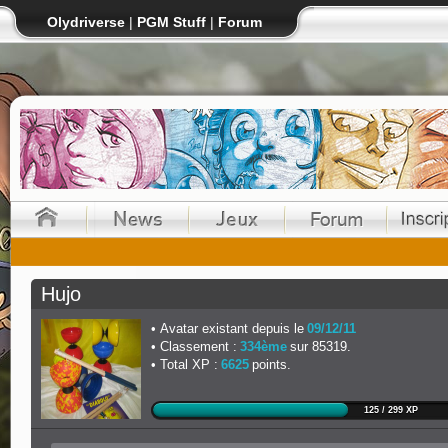
Olydriverse
|
PGM Stuff
|
Forum
Hujo
Avatar existant depuis le
09/12/11
Classement :
334ème
sur 85319.
Total XP :
6625
points.
125 / 299 XP