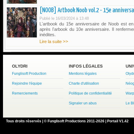
[NOOB] Artbook Noob vol.2 - 15e anniversai
Publié le 16/03/2024 à 13:48
L'artbook du 15e anniversaire de Noob est en
après l'arbook du 10e anniversaire. Il renferme
inédites.
Lire la suite >>
OLYDRI
INFOS LÉGALES
UNI
Funglisoft Production
Mentions légales
Olyd
Rejoindre l'équipe
Charte d'utilisation
Néog
Remerciements
Politique de confidentialité
Warp
Signaler un abus
Le B
Tous droits réservés | © Funglisoft Productions 2011-2026 | Portail V1.42