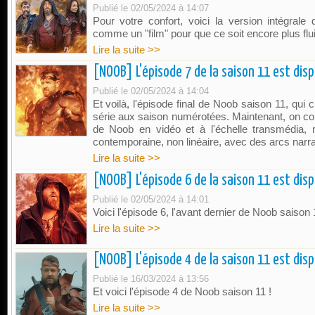
Publié le 02/05/2024 à 14:07
Pour votre confort, voici la version intégra
comme un "film" pour que ce soit encore plus flu
Lire la suite >>
[NOOB] L'épisode 7 de la saison 11 est disp
Publié le 02/05/2024 à 14:04
Et voilà, l'épisode final de Noob saison 11, qui 
série aux saison numérotées. Maintenant, on co
de Noob en vidéo et à l'échelle transmédia, 
contemporaine, non linéaire, avec des arcs narra
Lire la suite >>
[NOOB] L'épisode 6 de la saison 11 est disp
Publié le 02/05/2024 à 14:01
Voici l'épisode 6, l'avant dernier de Noob saison 
Lire la suite >>
[NOOB] L'épisode 4 de la saison 11 est disp
Publié le 16/03/2024 à 13:56
Et voici l'épisode 4 de Noob saison 11 !
Lire la suite >>