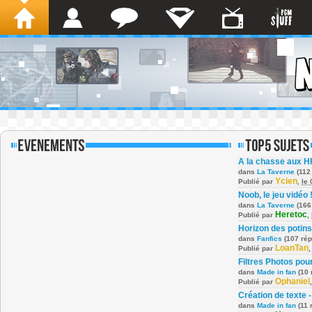
A la chasse aux H
dans
La Taverne
(112
Ycien
Publié par
,
le
Noob, le jeu vidéo 
dans
La Taverne
(166
Heretoc
Publié par
,
Horizon des potins
dans
Fanfics
(107 ré
LoanTan
Publié par
Filtres Photos po
dans
Made in fan
(10 
Ophaniel
Publié par
Création de texte -
dans
Made in fan
(11 