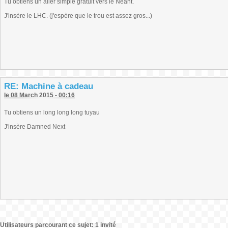
Tu obtiens un aller simple gratuit vers le Néant.
J'insère le LHC. (j'espère que le trou est assez gros...)
RE: Machine à cadeau
le 08 March 2015 - 00:16
Tu obtiens un long long long tuyau
J'insère Damned Next
Utilisateurs parcourant ce sujet: 1 invité