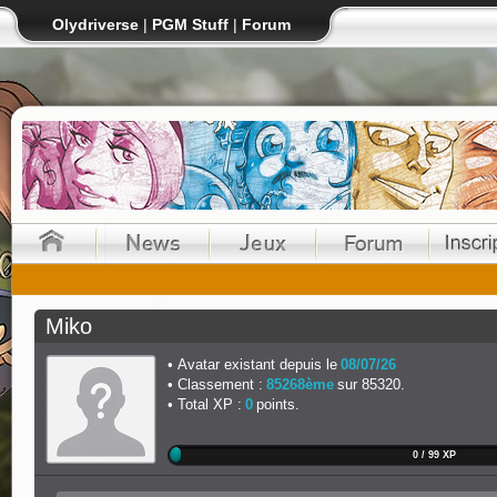
Olydriverse
|
PGM Stuff
|
Forum
Miko
Avatar existant depuis le
08/07/26
Classement :
85268ème
sur 85320.
Total XP :
0
points.
0 / 99 XP