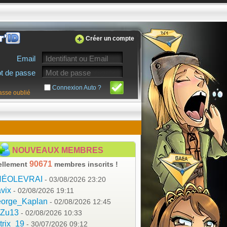
Créer un compte
Email
t de passe
Connexion Auto ?
asse oublié
NOUVEAUX MEMBRES
90671
ellement
membres inscrits !
HÉOLEVRAI
- 03/08/2026 23:20
vix
- 02/08/2026 19:11
orge_Kaplan
- 02/08/2026 12:45
aZu13
- 02/08/2026 10:33
trix_19
- 30/07/2026 09:12