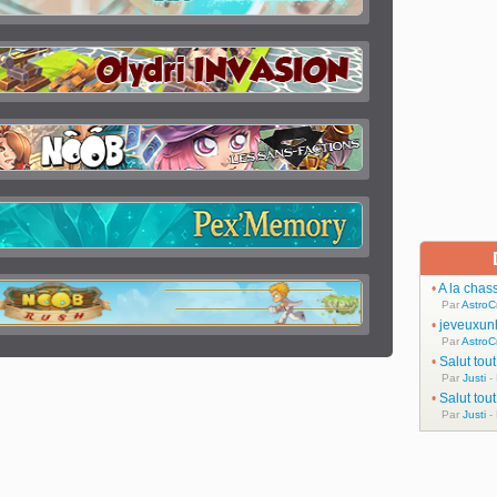
•
A la chas
Par
AstroC
•
jeveuxun
Par
AstroC
•
Salut tou
Par
Justi
-
•
Salut tou
Par
Justi
-