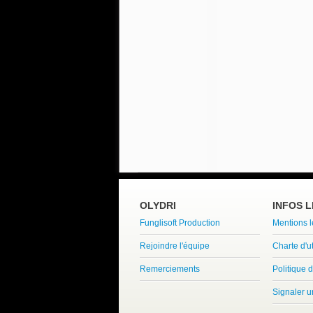
OLYDRI
INFOS 
Funglisoft Production
Mentions 
Rejoindre l'équipe
Charte d'ut
Remerciements
Politique d
Signaler 