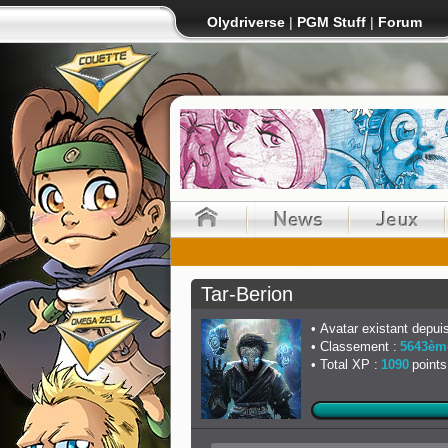
Olydriverse
|
PGM Stuff
|
Forum
Tar-Berion
Avatar existant depuis
Classement :
5643èm
Total XP :
1090
points