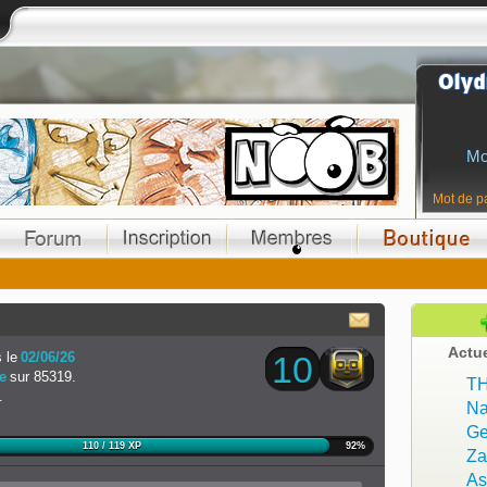
Mo
Mot de p
Actu
 le
02/06/26
10
e
sur 85319.
T
.
Na
Ge
110 / 119 XP
92%
Z
As