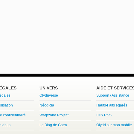
LÉGALES
UNIVERS
AIDE ET SERVICE
légales
Olydriverse
Support / Assistance
ilisation
Néogicia
Hauts-Faits égarés
e confidentialité
Warpzone Project
Flux RSS
un abus
Le Blog de Gaea
Olydri sur mon mobile