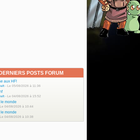
DERNIERS POSTS FORUM
se aux HF!
raft
- Le 05/08/2026 à 11:36
hf
raft
- Le 04/08/2026 à 15:52
t le monde
 Le 04/08/2026 à 10:44
t le monde
 Le 04/08/2026 à 10:38