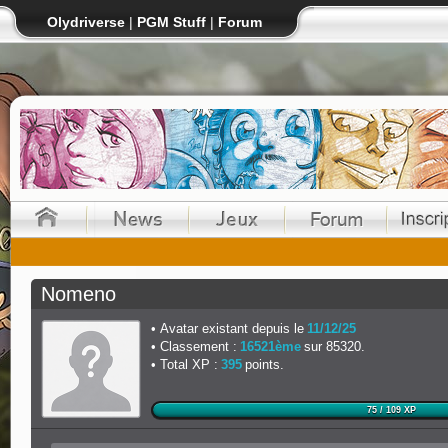
Olydriverse
|
PGM Stuff
|
Forum
Nomeno
Avatar existant depuis le
11/12/25
Classement :
16521ème
sur 85320.
Total XP :
395
points.
75 / 109 XP