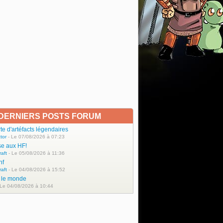
DERNIERS POSTS FORUM
e d'artéfacts légendaires
tor
- Le 07/08/2026 à 07:23
se aux HF!
raft
- Le 05/08/2026 à 11:36
hf
raft
- Le 04/08/2026 à 15:52
t le monde
 Le 04/08/2026 à 10:44