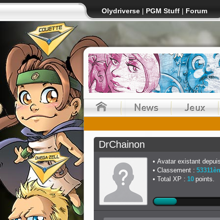
Olydriverse
|
PGM Stuff
|
Forum
DrChainon
Avatar existant depuis
Classement :
53311è
Total XP :
10
points.