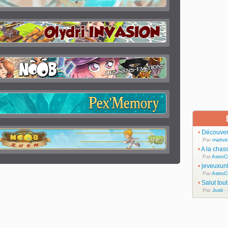
•
Découvert
Par
mattvic
•
A la chas
Par
AstroC
•
jeveuxun
Par
AstroC
•
Salut tou
Par
Justi
-