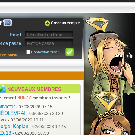
Créer un compte
Email
t de passe
Connexion Auto ?
asse oublié
NOUVEAUX MEMBRES
90672
ellement
membres inscrits !
ttvictor
- 07/08/2026 07:15
HÉOLEVRAI
- 03/08/2026 23:20
vix
- 02/08/2026 19:11
orge_Kaplan
- 02/08/2026 12:45
aZu13
- 02/08/2026 10:33