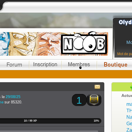
Mo
Mot de p
Actu
 le
29/08/25
1
me
sur 85320.
ma
T
Na
10 / 99 XP
10%
Ge
Z