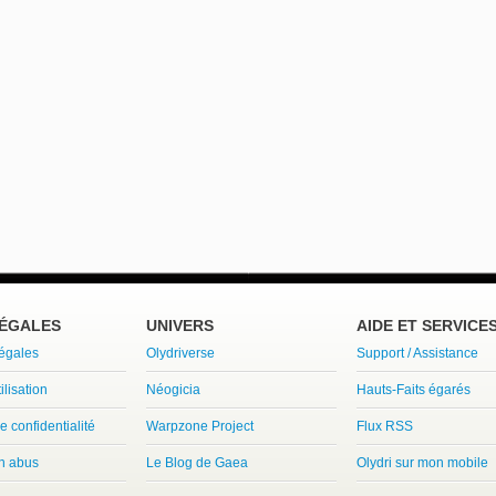
LÉGALES
UNIVERS
AIDE ET SERVICE
légales
Olydriverse
Support / Assistance
ilisation
Néogicia
Hauts-Faits égarés
e confidentialité
Warpzone Project
Flux RSS
un abus
Le Blog de Gaea
Olydri sur mon mobile