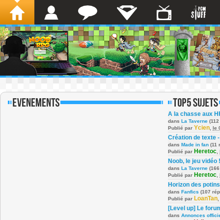
A la chasse aux H
dans
La Taverne
(112
Ycien
Publié par
,
le
Création de texte -
dans
Made in fan
(11 
Heretoc
Publié par
,
Noob, le jeu vidéo 
dans
La Taverne
(166
Heretoc
Publié par
,
Horizon des potins
dans
Fanfics
(107 ré
LoanTan
Publié par
[Level up] Le foru
dans
Annonces offici