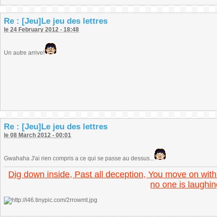
Re : [Jeu]Le jeu des lettres
le 24 February 2012 - 18:48
Un autre arrive!
Re : [Jeu]Le jeu des lettres
le 08 March 2012 - 00:01
Gwahaha J'ai rien compris a ce qui se passe au dessus...
Dig down inside, Past all deception, You move on with
no one is laughin