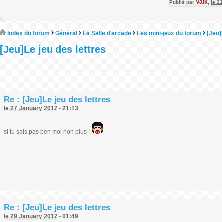
Valk
Publié par
,
le 2
Index du forum
Général
La Salle d'arcade
Les mini-jeux du forum
[Jeu]
[Jeu]Le jeu des lettres
Re : [Jeu]Le jeu des lettres
le 27 January 2012 - 21:13
si tu sais pas ben moi non plus !
Re : [Jeu]Le jeu des lettres
le 29 January 2012 - 01:49