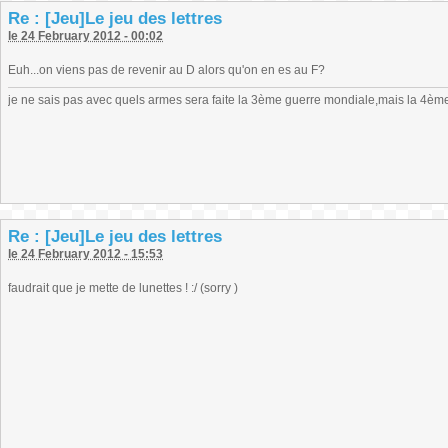
Re : [Jeu]Le jeu des lettres
le 24 February 2012 - 00:02
Euh...on viens pas de revenir au D alors qu'on en es au F?
je ne sais pas avec quels armes sera faite la 3ème guerre mondiale,mais la 4ème
Re : [Jeu]Le jeu des lettres
le 24 February 2012 - 15:53
faudrait que je mette de lunettes ! :/ (sorry )