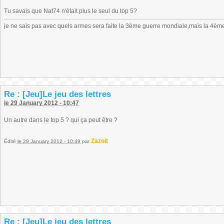
Tu savais que Nat74 n'était plus le seul du top 5?
je ne sais pas avec quels armes sera faite la 3ème guerre mondiale,mais la 4ème
Re : [Jeu]Le jeu des lettres
le 29 January 2012 - 10:47
Un autre dans le top 5 ? qui ça peut être ?
Zazoit
Édité
le 29 January 2012 - 10:49
par
Re : [Jeu]Le jeu des lettres