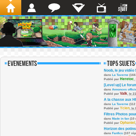
Noob, le jeu vidéo 
dans
La Taverne
(166
Heretoc
Publié par
,
[Level up] Le foru
dans
Annonces offici
Valk
Publié par
,
le 2
A la chasse aux H
dans
La Taverne
(112
Ycien
Publié par
,
le
Filtres Photos po
dans
Made in fan
(10 
Ophaniel
Publié par
Horizon des potins
dans
Fanfics
(107 ré