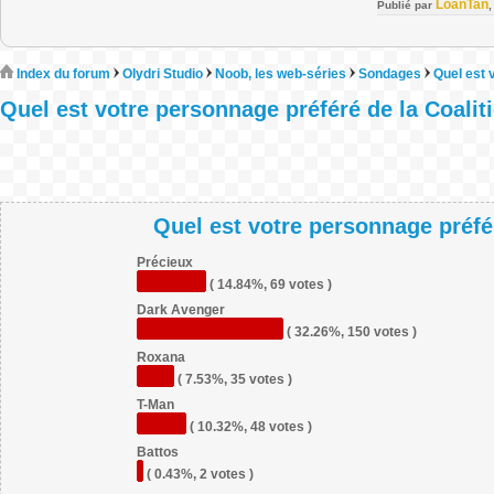
LoanTan
Publié par
Index du forum
Olydri Studio
Noob, les web-séries
Sondages
Quel est 
Quel est votre personnage préféré de la Coalit
Quel est votre personnage préfér
Précieux
( 14.84%, 69 votes )
Dark Avenger
( 32.26%, 150 votes )
Roxana
( 7.53%, 35 votes )
T-Man
( 10.32%, 48 votes )
Battos
( 0.43%, 2 votes )