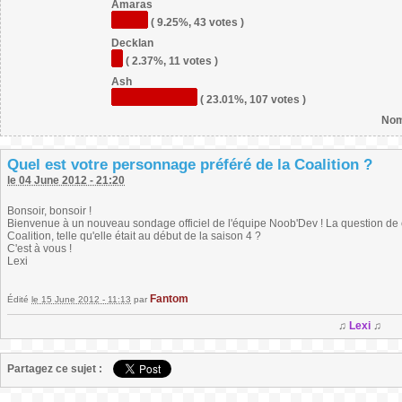
Amaras
( 9.25%, 43 votes )
Decklan
( 2.37%, 11 votes )
Ash
( 23.01%, 107 votes )
Nom
Quel est votre personnage préféré de la Coalition ?
le 04 June 2012 - 21:20
Bonsoir, bonsoir !
Bienvenue à un nouveau sondage officiel de l'équipe Noob'Dev ! La question de c
Coalition, telle qu'elle était au début de la saison 4 ?
C'est à vous !
Lexi
Fantom
Édité
le 15 June 2012 - 11:13
par
♫
Lexi
♫
Partagez ce sujet :