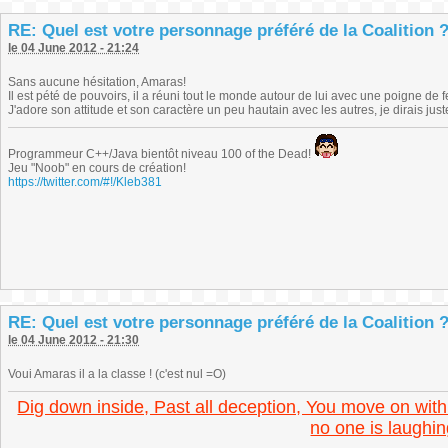
RE: Quel est votre personnage préféré de la Coalition 
le 04 June 2012 - 21:24
Sans aucune hésitation, Amaras!
Il est pété de pouvoirs, il a réuni tout le monde autour de lui avec une poigne de
J'adore son attitude et son caractère un peu hautain avec les autres, je dirais juste.
Programmeur C++/Java bientôt niveau 100 of the Dead!
Jeu "Noob" en cours de création!
https://twitter.com/#!/Kleb381
RE: Quel est votre personnage préféré de la Coalition 
le 04 June 2012 - 21:30
Voui Amaras il a la classe ! (c'est nul =O)
Dig down inside, Past all deception, You move on with
no one is laughin