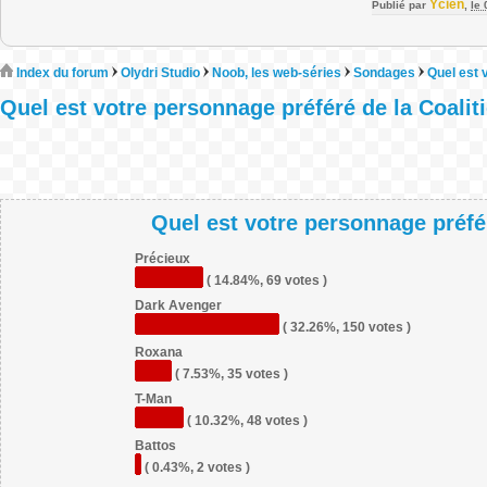
Ycien
Publié par
,
le
Index du forum
Olydri Studio
Noob, les web-séries
Sondages
Quel est 
Quel est votre personnage préféré de la Coalit
Quel est votre personnage préfér
Précieux
( 14.84%, 69 votes )
Dark Avenger
( 32.26%, 150 votes )
Roxana
( 7.53%, 35 votes )
T-Man
( 10.32%, 48 votes )
Battos
( 0.43%, 2 votes )