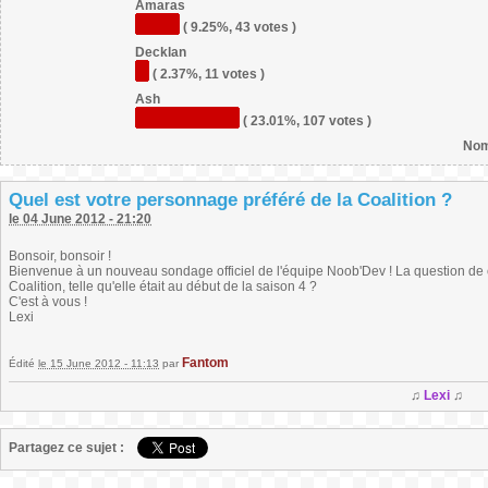
Amaras
( 9.25%, 43 votes )
Decklan
( 2.37%, 11 votes )
Ash
( 23.01%, 107 votes )
Nom
Quel est votre personnage préféré de la Coalition ?
le 04 June 2012 - 21:20
Bonsoir, bonsoir !
Bienvenue à un nouveau sondage officiel de l'équipe Noob'Dev ! La question de c
Coalition, telle qu'elle était au début de la saison 4 ?
C'est à vous !
Lexi
Fantom
Édité
le 15 June 2012 - 11:13
par
♫
Lexi
♫
Partagez ce sujet :