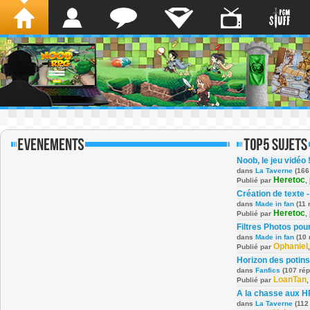
Noob, le jeu vidéo 
dans
La Taverne
(166
Heretoc
Publié par
,
Création de texte -
dans
Made in fan
(11 
Heretoc
Publié par
,
Filtres Photos po
dans
Made in fan
(10 
Ophaniel
Publié par
Horizon des potins
dans
Fanfics
(107 ré
LoanTan
Publié par
A la chasse aux H
dans
La Taverne
(112