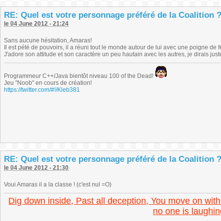
RE: Quel est votre personnage préféré de la Coalition 
le 04 June 2012 - 21:24
Sans aucune hésitation, Amaras!
Il est pété de pouvoirs, il a réuni tout le monde autour de lui avec une poigne de
J'adore son attitude et son caractère un peu hautain avec les autres, je dirais juste.
Programmeur C++/Java bientôt niveau 100 of the Dead!
Jeu "Noob" en cours de création!
https://twitter.com/#!/Kleb381
RE: Quel est votre personnage préféré de la Coalition 
le 04 June 2012 - 21:30
Voui Amaras il a la classe ! (c'est nul =O)
Dig down inside, Past all deception, You move on with
no one is laughin